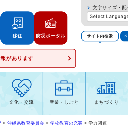
文字サイズ・配
Select Languag
移住
防災ポータル
サイト内検索
情報があります
文化・交流
産業・しごと
まちづくり
育
>
沖縄県教育委員会
>
学校教育の充実
> 学力関連