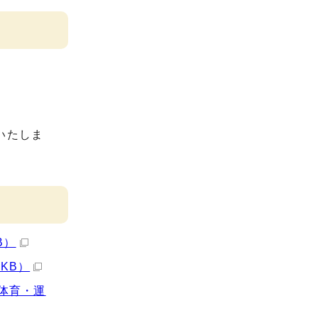
いたしま
B）
KB）
健体育・運