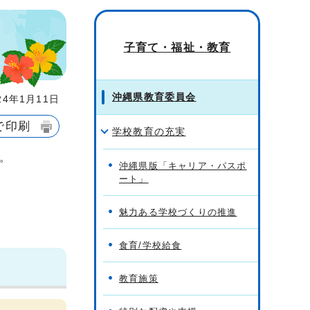
子育て・福祉・教育
沖縄県教育委員会
4年1月11日
で印刷
学校教育の充実
。
沖縄県版「キャリア・パスポ
ート」
魅力ある学校づくりの推進
食育/学校給食
教育施策