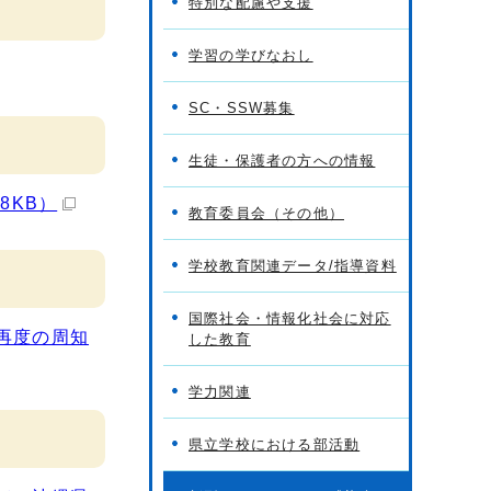
特別な配慮や支援
学習の学びなおし
SC・SSW募集
生徒・保護者の方への情報
8KB）
教育委員会（その他）
学校教育関連データ/指導資料
国際社会・情報化社会に対応
再度の周知
した教育
学力関連
県立学校における部活動