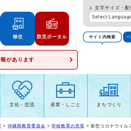
文字サイズ・配
Select Languag
移住
防災ポータル
サイト内検索
情報があります
文化・交流
産業・しごと
まちづくり
育
>
沖縄県教育委員会
>
学校教育の充実
> 新型コロナウイル