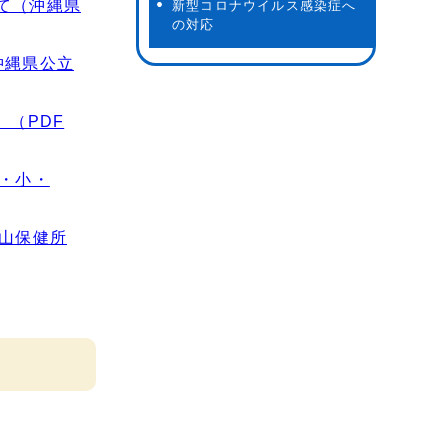
て（沖縄県
新型コロナウイルス感染症へ
の対応
沖縄県公立
（PDF
・小・
山保健所