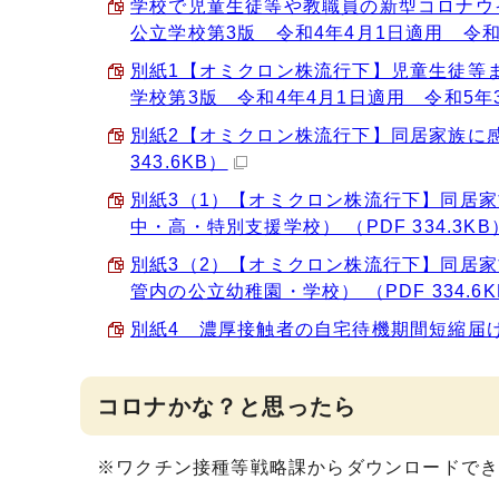
学校で児童生徒等や教職員の新型コロナウ
公立学校第3版 令和4年4月1日適用 令和5年
別紙1【オミクロン株流行下】児童生徒等
学校第3版 令和4年4月1日適用 令和5年3月
別紙2【オミクロン株流行下】同居家族に感
343.6KB）
別紙3（1）【オミクロン株流行下】同居
中・高・特別支援学校） （PDF 334.3KB
別紙3（2）【オミクロン株流行下】同居
管内の公立幼稚園・学校） （PDF 334.6K
別紙4 濃厚接触者の自宅待機期間短縮届け（参
コロナかな？と思ったら
※ワクチン接種等戦略課からダウンロードで