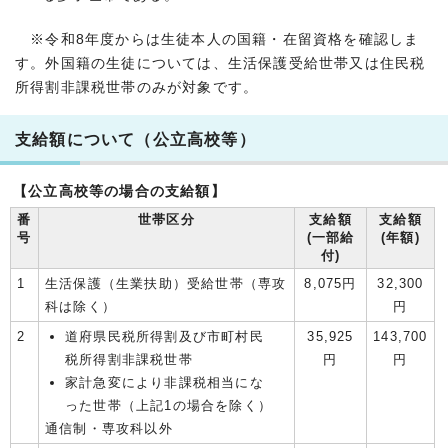
※令和8年度からは生徒本人の国籍・在留資格を確認しま
す。外国籍の生徒については、生活保護受給世帯又は住民税
所得割非課税世帯のみが対象です。
支給額について（公立高校等）
【公立高校等の場合の支給額】
番
世帯区分
支給額
支給額
号
(一部給
(年額)
付)
1
生活保護（生業扶助）受給世帯（専攻
8,075円
32,300
科は除く）
円
2
道府県民税所得割及び市町村民
35,925
143,700
税所得割非課税世帯
円
円
家計急変により非課税相当にな
った世帯（上記1の場合を除く）
通信制・専攻科以外