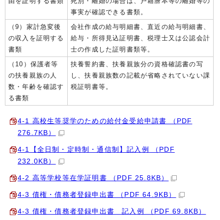
由を証明する書類
死別・離婚の場合は、戸籍謄本等の離婚等の
事実が確認できる書類。
（9）家計急変後
会社作成の給与明細書、直近の給与明細書、
の収入を証明する
給与・所得見込証明書、税理士又は公認会計
書類
士の作成した証明書類等。
（10）保護者等
扶養誓約書、扶養親族分の資格確認書の写
の扶養親族の人
し、扶養親族数の記載が省略されていない課
数・年齢を確認す
税証明書等。
る書類
4-1 高校生等奨学のための給付金受給申請書 （PDF
276.7KB）
4-1【全日制・定時制・通信制】記入例 （PDF
232.0KB）
4-2 高等学校等在学証明書 （PDF 25.8KB）
4-3 債権・債務者登録申出書 （PDF 64.9KB）
4-3 債権・債務者登録申出書 記入例 （PDF 69.8KB）