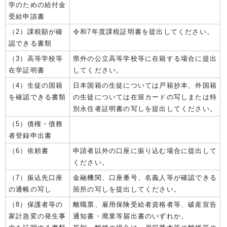
学のための給付金
受給申請書
（2）課税額が確
令和7年度課税証明書を提出してください。
認できる書類
（3）高等学校等
県外の公立高等学校等に在籍する場合に提出
在学証明書
してください。
（4）生徒の国籍
日本国籍の生徒については戸籍抄本、外国籍
を確認できる書類
の生徒については在留カードの写しまたは特
別永住者証明書の写しを提出してください。
（5）債権・債務
者登録申出書
（6）依頼書
申請者以外の口座に振り込む場合に提出して
ください。
（7）振込先口座
金融機関、口座番号、名義人等が確認できる
の通帳の写し
箇所の写しを提出してください。
（8）保護者等の
離職票、雇用保険受給者資格者等、破産宣告
家計急変の発生事
通知書・廃業等届出書のいずれか。