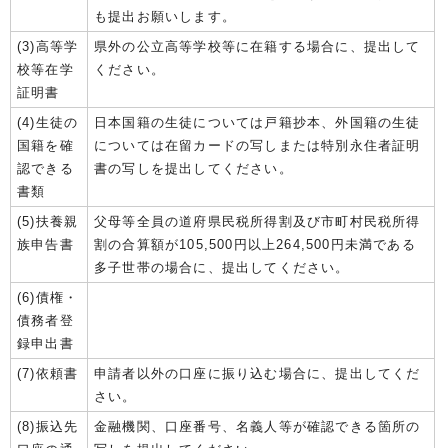
も提出お願いします。
(3)高等学
県外の公立高等学校等に在籍する場合に、提出して
校等在学
ください。
証明書
(4)生徒の
日本国籍の生徒については戸籍抄本、外国籍の生徒
国籍を確
については在留カードの写しまたは特別永住者証明
認できる
書の写しを提出してください。
書類
(5)扶養親
父母等全員の道府県民税所得割及び市町村民税所得
族申告書
割の合算額が105,500円以上264,500円未満である
多子世帯の場合に、提出してください。
(6)債権・
債務者登
録申出書
(7)依頼書
申請者以外の口座に振り込む場合に、提出してくだ
さい。
(8)振込先
金融機関、口座番号、名義人等が確認できる箇所の