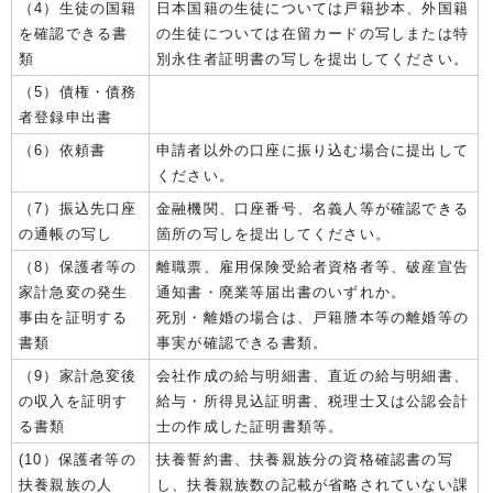
（4）生徒の国籍
日本国籍の生徒については戸籍抄本、外国籍
を確認できる書
の生徒については在留カードの写しまたは特
類
別永住者証明書の写しを提出してください。
（5）債権・債務
者登録申出書
（6）依頼書
申請者以外の口座に振り込む場合に提出して
ください。
（7）振込先口座
金融機関、口座番号、名義人等が確認できる
の通帳の写し
箇所の写しを提出してください。
（8）保護者等の
離職票、雇用保険受給者資格者等、破産宣告
家計急変の発生
通知書・廃業等届出書のいずれか。
事由を証明する
死別・離婚の場合は、戸籍謄本等の離婚等の
書類
事実が確認できる書類。
（9）家計急変後
会社作成の給与明細書、直近の給与明細書、
の収入を証明す
給与・所得見込証明書、税理士又は公認会計
る書類
士の作成した証明書類等。
(10）保護者等の
扶養誓約書、扶養親族分の資格確認書の写
扶養親族の人
し、扶養親族数の記載が省略されていない課