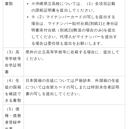
書類
※沖縄県立高校については、（1）全項目記載
の課税証明書を提出してください。
※（2）マイナンバーカードの写しを提出する
場合は、マイナンバー貼付台紙(別紙1)と身分証
明書添付台紙（別紙2)(郵送の場合のみ)を提出
してください。代理人がマイナンバーを提出す
る場合は委任状も提出をお願いします。
（3）高
県外の公立高等学校等に在籍する場合に、提出して
等学校等
ください。
在学証明
書
（4）生
日本国籍の生徒については戸籍抄本、外国籍の生徒
徒の国籍
については在留カードの写しまたは特別永住者証明
を確認で
書の写しを提出してください。
きる書類
（5）債
権・債務
者登録申
出書