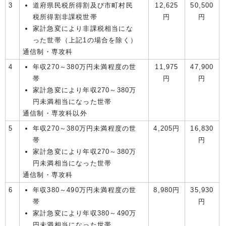
3
道府県民税所得割及び市町村民
12,625
50,500
税所得割非課税世帯
円
円
家計急変により非課税相当にな
った世帯（上記1の場合を除く）
通信制・専攻科
4
年収270～380万円未満程度の世
11,975
47,900
帯
円
円
家計急変により年収270～380万
円未満相当になった世帯
通信制・専攻科以外
5
年収270～380万円未満程度の世
4,205円
16,830
帯
円
家計急変により年収270～380万
円未満相当になった世帯
通信制・専攻科
6
年収380～490万円未満程度の世
8,980円
35,930
帯
円
家計急変により年収380～490万
円未満相当になった世帯