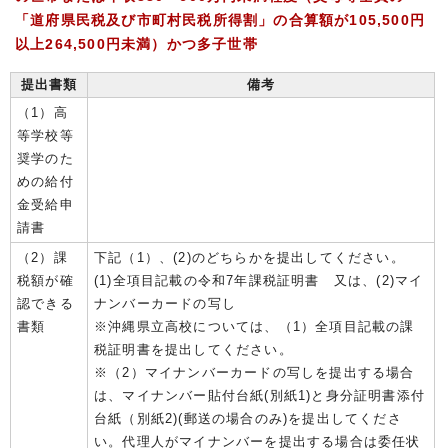
「道府県民税及び市町村民税所得割」の合算額が105,500円
以上264,500円未満）かつ多子世帯
提出書類
備考
（1）高
等学校等
奨学のた
めの給付
金受給申
請書
（2）課
下記（1）、(2)のどちらかを提出してください。
税額が確
(1)全項目記載の令和7年課税証明書 又は、(2)マイ
認できる
ナンバーカードの写し
書類
※沖縄県立高校については、（1）全項目記載の課
税証明書を提出してください。
※（2）マイナンバーカードの写しを提出する場合
は、マイナンバー貼付台紙(別紙1)と身分証明書添付
台紙（別紙2)(郵送の場合のみ)を提出してくださ
い。代理人がマイナンバーを提出する場合は委任状