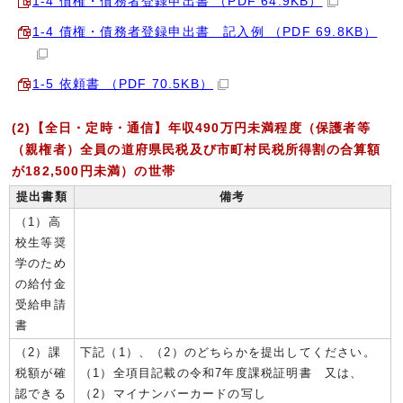
1-4 債権・債務者登録申出書 （PDF 64.9KB）
1-4 債権・債務者登録申出書 記入例 （PDF 69.8KB）
1-5 依頼書 （PDF 70.5KB）
(2)【全日・定時・通信】年収490万円未満程度（保護者等
（親権者）全員の道府県民税及び市町村民税所得割の合算額
が182,500円未満）の世帯
提出書類
備考
（1）高
校生等奨
学のため
の給付金
受給申請
書
（2）課
下記（1）、（2）のどちらかを提出してください。
税額が確
（1）全項目記載の令和7年度課税証明書 又は、
認できる
（2）マイナンバーカードの写し