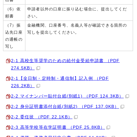
（6）依
申請者以外の口座に振り込む場合に、提出してくだ
頼書
さい。
（7）振
金融機関、口座番号、名義人等が確認できる箇所の
込先口座
写しを提出してください。
の通帳の
写し
2-1 高校生等奨学のための給付金受給申請書 （PDF
274.5KB）
2-1【全日制・定時制・通信制】記入例 （PDF
226.2KB）
2-2 マイナンバー貼付台紙(別紙1) （PDF 124.3KB）
2-2 身分証明書添付台紙(別紙2) （PDF 137.0KB）
2-2 委任状 （PDF 22.1KB）
2-3 高等学校等在学証明書 （PDF 25.8KB）