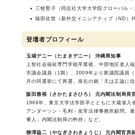
三牧聖子（同志社大学大学院グローバル・
猿田佐世（新外交イニシアティブ（ND）
登壇者プロフィール
玉城デニー（たまきデニー） 沖縄県知事
上智社会福祉専門学校卒業後、中部地区老人福
市議会議員（1期）、2009年より衆議院議員（
月の同選挙にて再選。座右の銘「天は正論に
阪田雅裕（さかたまさひろ） 元内閣法制局長
1966年、東京大学法学部卒とともに大蔵省入省
アンダーソン・毛利・友常法律事務所顧問。著
番人」内閣法制局の矜持』など。
柳澤協二（やなぎさわきょうじ） 元内閣官房