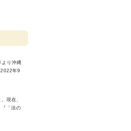
年より沖縄
022年9
た。現在、
』『「法の