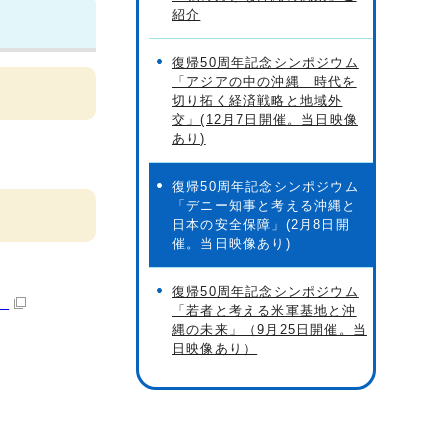
紹介
復帰50周年記念シンポジウム
「アジアの中の沖縄 時代を
切り拓く経済戦略と地域外
交」(12月7日開催。当日映像
あり)
復帰50周年記念シンポジウム
「デニー知事と考える沖縄と
日本の安全保障」(2月8日開
催。当日映像あり)
復帰50周年記念シンポジウム
）
「若者と考える米軍基地と沖
縄の未来」（9月25日開催。当
日映像あり）