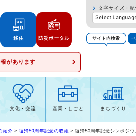
文字サイズ・配
Select Languag
移住
防災ポータル
サイト内検索
情報があります
文化・交流
産業・しごと
まちづくり
の紹介
>
復帰50周年記念の取組
> 復帰50周年記念シンポジ