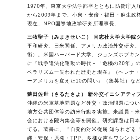
1970年、東京大学法学部卒とともに防衛庁入
から2009年まで、小泉・安倍・福田・麻生
現在、NPO国際地政学研究所理事長。
三牧聖子（みまきせいこ） 同志社大学大学院
平和研究、日米関係、アメリカ政治外交研究
術）。米国ハーバード大学、ジョンズホプキン
に『戦争違法化運動の時代－「危機の20年」
ベラリズムー失われた歴史と現在』（ヘレナ
ーアメリカを変えた10の問い』（集英社）な
猿田佐世（さるたさよ） 新外交イニシアティ
沖縄の米軍基地問題など外交・政治問題につ
地方公共団体等の訪米行動を実施。米議員・
会における院内集会等を開催。研究課題は日
てる。著書に、『自発的対米従属 知られざる「
縄・安保・原発・TPP、多様な声をワシント