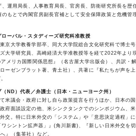
庁、運用局長、人事教育局長、官房長、防衛研究所長を歴任
政権のもとで内閣官房副長官補として安全保障政策と危機管
グローバル・スタディーズ研究科准教授
。東京大学教養学部卒、同大大学院総合文化研究科で博士号
ズ大学研究員、高崎経済大学准教授等を経て2022年より
のアメリカ国際関係思想』（名古屋大学出版会）、共訳・
・ローゼンブラット著、青土社）、共著に『私たちが声を上
ど。
ブ（ND）代表／弁護士（日本・ニューヨーク州）
いて米議会・政府に対し自ら政策提言を行うほか、日本の国
米政府面談設定の他、米シンクタンクでのシンポジウム、米
本外交。特に日米外交の「システム」や「意思決定過程」に
ワシントン拡声器」』(角川新書)、『新しい日米外交を切
ンへ』（集英社）など。