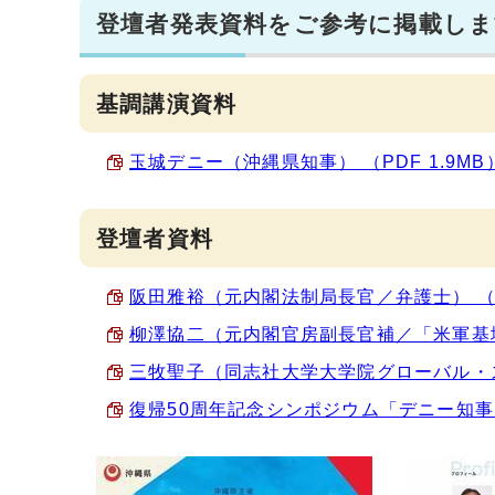
登壇者発表資料をご参考に掲載しま
基調講演資料
玉城デニー（沖縄県知事） （PDF 1.9MB
登壇者資料
阪田雅裕（元内閣法制局長官／弁護士） （PD
柳澤協二（元内閣官房副長官補／「米軍基地問
三牧聖子（同志社大学大学院グローバル・スタ
復帰50周年記念シンポジウム「デニー知事と