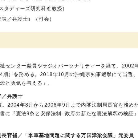
スタディーズ研究科准教授）
代表／弁護士）（司会）
祉センター職員やラジオパーソナリティーを経て、2002
4期）を務める。2018年10月の沖縄県知事選挙にて当選、2
信念と勇気を与える」。
官／弁護士
。2004年8月から2006年9月まで内閣法制局長官を務め
書に『憲法9条と安保法制 -政府の新たな憲法解釈の検証
副長官補／「米軍基地問題に関する万国津梁会議」元委員