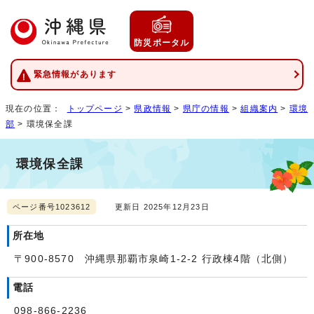
防災ポータル
緊急情報があります
現在の位置：
トップページ
>
県政情報
>
県庁の情報
>
組織案内
>
環境
部
> 環境保全課
環境保全課
ページ番号1023612
更新日 2025年12月23日
所在地
〒900-8570 沖縄県那覇市泉崎1-2-2 行政棟4階（北側）
電話
098-866-2236