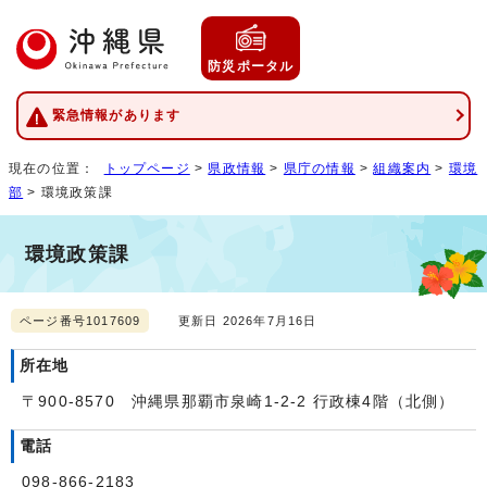
防災ポータル
緊急情報があります
現在の位置：
トップページ
>
県政情報
>
県庁の情報
>
組織案内
>
環境
部
> 環境政策課
環境政策課
ページ番号1017609
更新日 2026年7月16日
所在地
〒900-8570 沖縄県那覇市泉崎1-2-2 行政棟4階（北側）
電話
098-866-2183