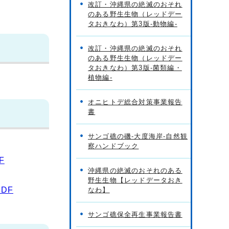
改訂・沖縄県の絶滅のおそれ
のある野生生物（レッドデー
タおきなわ）第3版-動物編-
改訂・沖縄県の絶滅のおそれ
のある野生生物（レッドデー
タおきなわ）第3版-菌類編・
植物編-
オニヒトデ総合対策事業報告
書
サンゴ礁の磯-大度海岸-自然観
察ハンドブック
F
沖縄県の絶滅のおそれのある
野生生物【レッドデータおき
DF
なわ】
サンゴ礁保全再生事業報告書