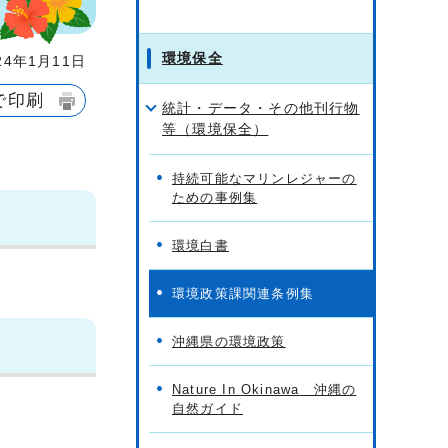
環境保全
4年1月11日
で印刷
統計・データ・その他刊行物
等（環境保全）
持続可能なマリンレジャーの
ための事例集
環境白書
環境政策課関連条例集
沖縄県の環境政策
Nature In Okinawa
沖縄の
自然ガイド