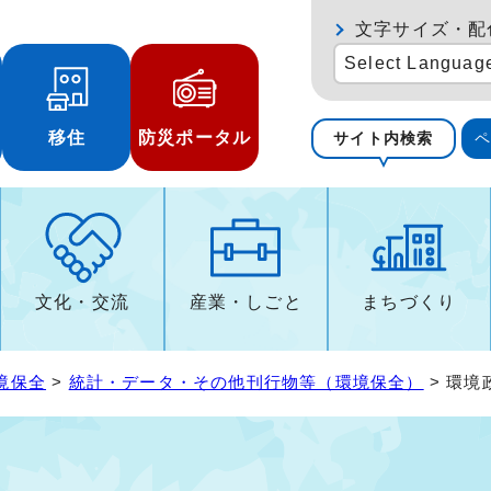
文字サイズ・配
Select Languag
移住
防災ポータル
サイト内検索
文化・交流
産業・しごと
まちづくり
境保全
>
統計・データ・その他刊行物等（環境保全）
> 環境