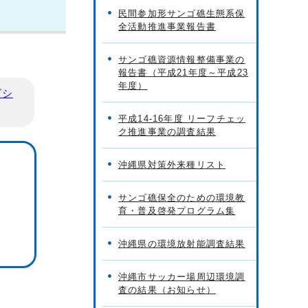
民間参加形サンゴ礁生態系保
全活動推進事業報告書
サンゴ礁資源情報整備事業の
報告書（平成21年度～平成23
年度）
ビシ
平成14-16年度 リーフチェッ
ク推進事業の調査結果
沖縄県対策外来種リスト
サンゴ礁保全のための環境教
育・普及啓発プログラム集
沖縄県の環境放射能調査結果
沖縄市サッカー場周辺環境調
査の結果（お知らせ）