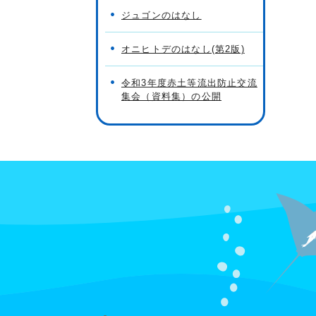
ジュゴンのはなし
オニヒトデのはなし(第2版)
令和3年度赤土等流出防止交流
集会（資料集）の公開