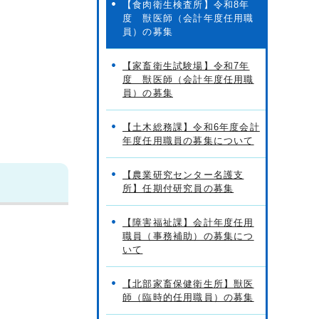
【食肉衛生検査所】令和8年
度 獣医師（会計年度任用職
員）の募集
【家畜衛生試験場】令和7年
度 獣医師（会計年度任用職
員）の募集
【土木総務課】令和6年度会計
年度任用職員の募集について
【農業研究センター名護支
所】任期付研究員の募集
【障害福祉課】会計年度任用
職員（事務補助）の募集につ
いて
【北部家畜保健衛生所】獣医
師（臨時的任用職員）の募集