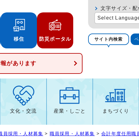
文字サイズ・配
Select Languag
移住
防災ポータル
サイト内検索
情報があります
文化・交流
産業・しごと
まちづくり
職員採用・人材募集
>
職員採用・人材募集
>
会計年度任用職