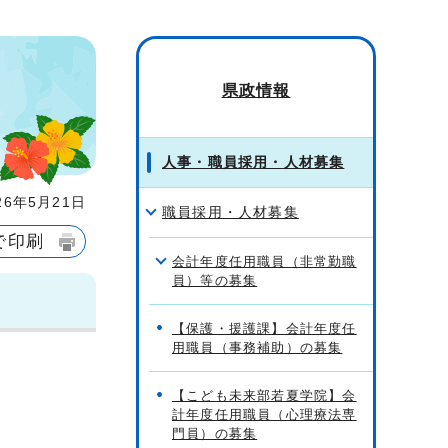
県政情報
人事・職員採用・人材募集
6年5月21日
職員採用・人材募集
で印刷
会計年度任用職員（非常勤職
員）等の募集
【保護・援護課】会計年度任
用職員（事務補助）の募集
【こども未来部若夏学院】会
計年度任用職員（心理療法専
門員）の募集