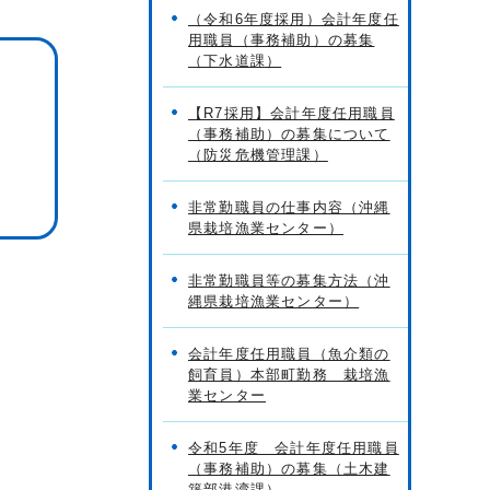
（令和6年度採用）会計年度任
用職員（事務補助）の募集
（下水道課）
【R7採用】会計年度任用職員
（事務補助）の募集について
（防災危機管理課）
非常勤職員の仕事内容（沖縄
県栽培漁業センター）
非常勤職員等の募集方法（沖
縄県栽培漁業センター）
会計年度任用職員（魚介類の
飼育員）本部町勤務 栽培漁
業センター
令和5年度 会計年度任用職員
（事務補助）の募集（土木建
築部港湾課）