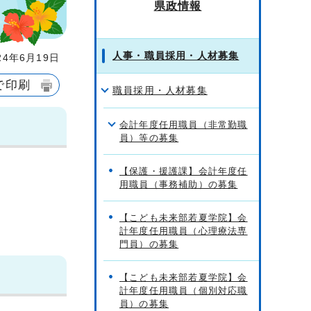
県政情報
人事・職員採用・人材募集
4年6月19日
で印刷
職員採用・人材募集
会計年度任用職員（非常勤職
員）等の募集
【保護・援護課】会計年度任
用職員（事務補助）の募集
【こども未来部若夏学院】会
計年度任用職員（心理療法専
門員）の募集
【こども未来部若夏学院】会
計年度任用職員（個別対応職
員）の募集