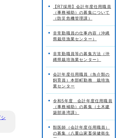
【R7採用】会計年度任用職員
（事務補助）の募集について
（防災危機管理課）
非常勤職員の仕事内容（沖縄
県栽培漁業センター）
非常勤職員等の募集方法（沖
縄県栽培漁業センター）
会計年度任用職員（魚介類の
飼育員）本部町勤務 栽培漁
業センター
令和5年度 会計年度任用職員
（事務補助）の募集（土木建
築部港湾課）
ビシ
獣医師（会計年度任用職員）
の募集（八重山家畜保健衛生