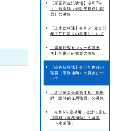
【家畜衛生試験場】令和7年
度 獣医師（会計年度任用職
員）の募集
【土木総務課】令和6年度会計
年度任用職員の募集について
【農業研究センター名護支
所】任期付研究員の募集
【障害福祉課】会計年度任用
職員（事務補助）の募集につ
いて
【北部家畜保健衛生所】獣医
師（臨時的任用職員）の募集
（令和6年度採用）会計年度任
用職員（事務補助）の募集
（下水道課）