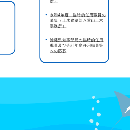
所）
令和4年度 臨時的任用職員の
募集（土木建築部八重山土木
事務所）
沖縄県知事部局の臨時的任用
職員及び会計年度任用職員等
への応募