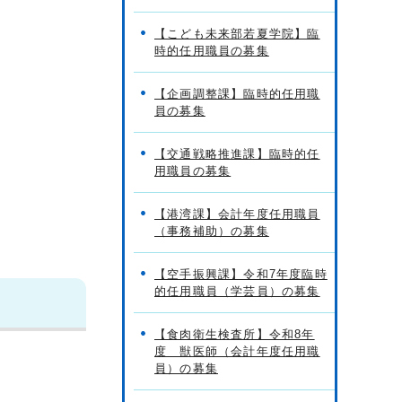
【こども未来部若夏学院】臨
時的任用職員の募集
【企画調整課】臨時的任用職
員の募集
【交通戦略推進課】臨時的任
用職員の募集
【港湾課】会計年度任用職員
（事務補助）の募集
【空手振興課】令和7年度臨時
的任用職員（学芸員）の募集
【食肉衛生検査所】令和8年
度 獣医師（会計年度任用職
員）の募集