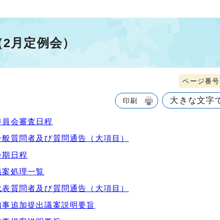
（2月定例会）
ページ番号1
大きな文字
印刷
委員会審査日程
）一般質問者及び質問通告（大項目）
会期日程
議案処理一覧
）代表質問者及び質問通告（大項目）
）知事追加提出議案説明要旨