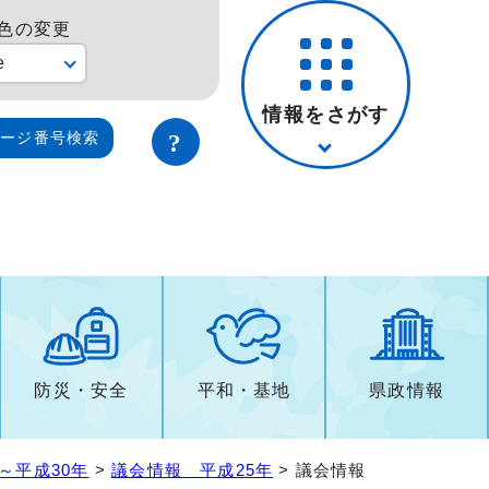
色の変更
e
情報をさがす
ページ番号検索
防災・安全
平和・基地
県政情報
～平成30年
>
議会情報 平成25年
> 議会情報