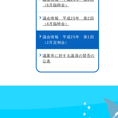
（6月臨時会）
議会情報 平成25年 第2回
（4月臨時会）
議会情報 平成25年 第1回
（2月定例会）
議案等に対する議員の賛否の
公表