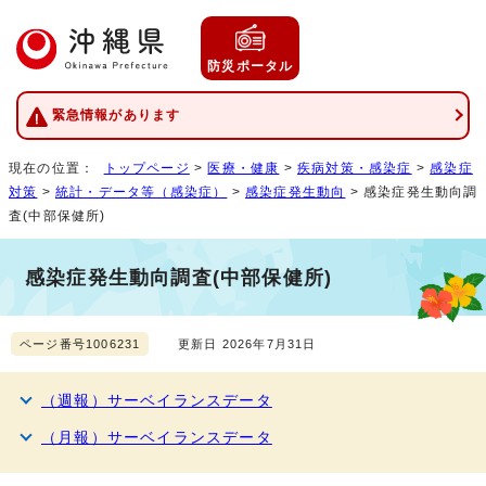
防災ポータル
緊急情報があります
現在の位置：
トップページ
>
医療・健康
>
疾病対策・感染症
>
感染症
対策
>
統計・データ等（感染症）
>
感染症発生動向
> 感染症発生動向調
査(中部保健所)
感染症発生動向調査(中部保健所)
ページ番号1006231
更新日 2026年7月31日
（週報）サーベイランスデータ
（月報）サーベイランスデータ