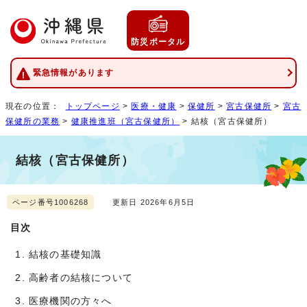
防災ポータル
緊急情報があります
現在の位置：
トップページ
>
医療・健康
>
保健所
>
宮古保健所
>
宮古
保健所の業務
>
健康推進班（宮古保健所）
> 結核（宮古保健所）
結核（宮古保健所）
ページ番号1006268
更新日 2026年6月5日
目次
結核の基礎知識
高齢者の結核について
医療機関の方々へ