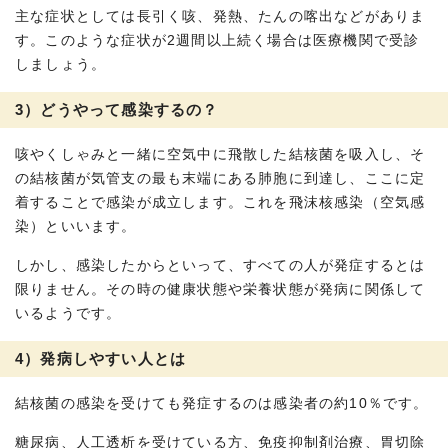
主な症状としては長引く咳、発熱、たんの喀出などがありま
す。このような症状が2週間以上続く場合は医療機関で受診
しましょう。
3）どうやって感染するの？
咳やくしゃみと一緒に空気中に飛散した結核菌を吸入し、そ
の結核菌が気管支の最も末端にある肺胞に到達し、ここに定
着することで感染が成立します。これを飛沫核感染（空気感
染）といいます。
しかし、感染したからといって、すべての人が発症するとは
限りません。その時の健康状態や栄養状態が発病に関係して
いるようです。
4）発病しやすい人とは
結核菌の感染を受けても発症するのは感染者の約10％です。
糖尿病、人工透析を受けている方、免疫抑制剤治療、胃切除