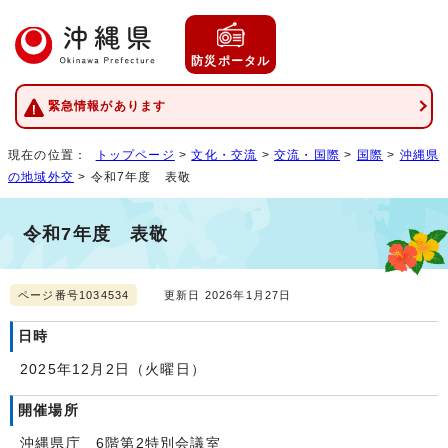
防災ポータル
緊急情報があります
現在の位置：
トップページ
>
文化・交流
>
交流・国際
>
国際
>
沖縄県
の地域外交
> 令和7年度 表敬
令和7年度 表敬
ページ番号1034534
更新日 2026年1月27日
日時
2025年12月2日（火曜日）
開催場所
沖縄県庁 6階第2特別会議室