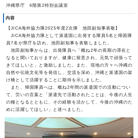
沖縄県庁 6階第2特別会議室
内容
【JICA海外協力隊2025年度2次隊 池田副知事表敬】
JICA海外協力隊として派遣国に出発する隊員5名と帰国隊
員7名が県庁を訪れ、池田副知事を表敬しました。
池田副知事からは、出発隊員へ「概ね2年の長期の滞在と
なると聞いておりますが、健康に留意され、元気で頑張って
きてほしいと」と激励しました。また、現地の方々へ沖縄の
自然や伝統文化等を発信し、交流を深め、沖縄と派遣国の架
け橋として活躍することに期待を示しました。
また、帰国隊員へは、概ね2年間の派遣国での活動につい
て、労いの言葉と「派遣先で活動されたことは、今後の人生
の糧となるとともに、その経験を活かして、今後の沖縄のた
めに活躍してほしい」と述べました。