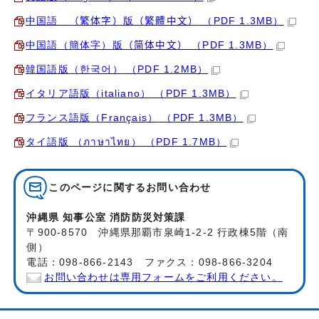
中国語
（繁体字）
版
（繁體中文）
（PDF 1.3MB）
中国語（簡体字）版
（简体中文）
（PDF 1.3MB）
韓国語版
（한국어）
（PDF 1.2MB）
イタリア語版
（italiano）
（PDF 1.3MB）
フランス語版
（Français）
（PDF 1.3MB）
タイ語版
（ภาษาไทย）
（PDF 1.7MB）
このページに関する
お問い合わせ
沖縄県 知事公室 消防防災対策課
〒900-8570 沖縄県那覇市泉崎1-2-2 行政棟5階（南
側）
電話：098-866-2143 ファクス：098-866-3204
お問い合わせは専用フォームをご利用ください。