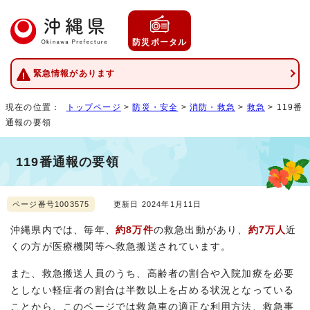
防災ポータル
緊急情報があります
現在の位置：
トップページ
>
防災・安全
>
消防・救急
>
救急
> 119番
通報の要領
119番通報の要領
ページ番号1003575
更新日 2024年1月11日
沖縄県内では、毎年、
約8万件
の救急出動があり、
約7万人
近
くの方が医療機関等へ救急搬送されています。
また、救急搬送人員のうち、高齢者の割合や入院加療を必要
としない軽症者の割合は半数以上を占める状況となっている
ことから、このページでは救急車の適正な利用方法、救急事