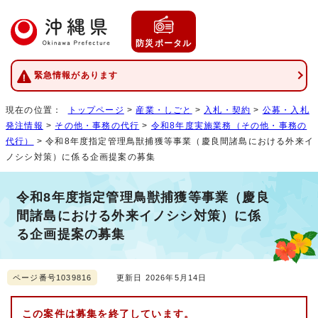
防災ポータル
緊急情報があります
現在の位置：
トップページ
>
産業・しごと
>
入札・契約
>
公募・入札
発注情報
>
その他・事務の代行
>
令和8年度実施業務（その他・事務の
代行）
> 令和8年度指定管理鳥獣捕獲等事業（慶良間諸島における外来イ
ノシシ対策）に係る企画提案の募集
令和8年度指定管理鳥獣捕獲等事業（慶良
間諸島における外来イノシシ対策）に係
る企画提案の募集
ページ番号1039816
更新日 2026年5月14日
この案件は募集を終了しています。