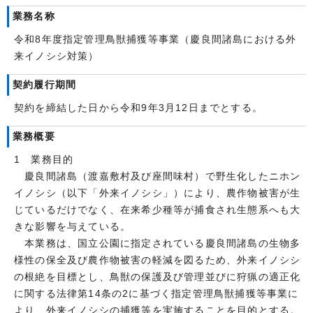
業務名称
令和8年度指定管理鳥獣捕獲等事業（慶良間諸島における外
来イノシシ対策）
契約履行期間
契約を締結した日から令和9年3月12日までとする。
業務概要
1 業務目的
慶良間諸島（渡嘉敷村及び座間味村）で野生化したニホン
イノシシ（以下「外来イノシシ」）により、農作物被害が生
じているだけでなく、在来希少種等が捕食され生態系へも大
きな影響を与えている。
本業務は、国立公園に指定されている慶良間諸島の生物多
様性の保全及び農作物被害の軽減を図るため、外来イノシシ
の根絶を目標とし、鳥獣の保護及び管理並びに狩猟の適正化
に関する法律第14条の2に基づく指定管理鳥獣捕獲等事業に
より、外来イノシシの捕獲等を実施することを目的とする。