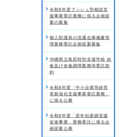
令和8年度プッシュ型相談支
援事業委託業務に係る企画提
案の募集
個人防護具の流通在庫備蓄管
理業務委託企画提案募集
沖縄県立島尻特別支援学校 給
食及び舎食調理業務等委託契
約
令和8年度「中小企業等経営
革新強化支援事業委託業務」
に係る公募
令和8年度「若年妊産婦支援
促進事業」業務委託に係る企
画提案公募