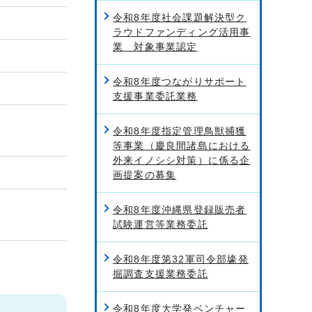
令和8年度社会課題解決型ク
ラウドファンディング活用事
業 対象事業認定
令和8年度つながりサポート
支援事業委託業務
令和8年度指定管理鳥獣捕獲
等事業（慶良間諸島における
外来イノシシ対策）に係る企
画提案の募集
令和8年度沖縄県登録販売者
試験運営等業務委託
令和8年度第32軍司令部壕発
掘調査支援業務委託
令和8年度大学発ベンチャー