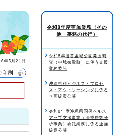
令和8年度実施業務（その
他・事務の代行）
令和8年度首里城公園発掘調
6年5月21日
査（中城御殿跡）に伴う支援
業務委託
で印刷
沖縄県税ビジネス・プロセ
ス・アウトソーシングに係る
企画提案公募
令和8年度沖縄県国保ヘルス
アップ支援事業（医療費等分
析事業）委託業務に係る企画
提案公募