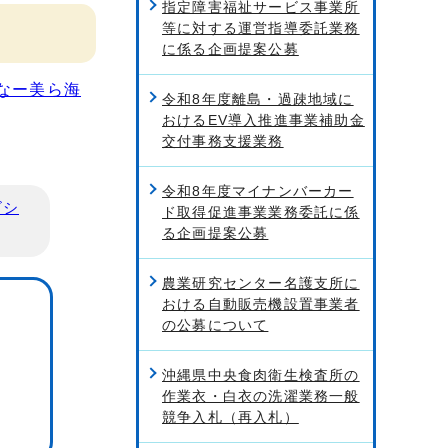
指定障害福祉サービス事業所
等に対する運営指導委託業務
に係る企画提案公募
なー美ら海
令和8年度離島・過疎地域に
おけるEV導入推進事業補助金
交付事務支援業務
令和8年度マイナンバーカー
ビシ
ド取得促進事業業務委託に係
る企画提案公募
農業研究センター名護支所に
おける自動販売機設置事業者
の公募について
沖縄県中央食肉衛生検査所の
作業衣・白衣の洗濯業務一般
競争入札（再入札）