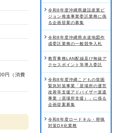
令和8年度沖縄県建設産業ビ
ジョン推進事業委託業務に係
る企画提案の募集
令和8年度沖縄県水道地図作
成委託業務の一般競争入札
教育事務LAN配線及び無線ア
クセスポイント等導入委託
00円（消費
令和8年度沖縄こどもの貧困
緊急対策事業「居場所の運営
改善等支援アドバイザー派遣
事業（居場所支援）」に係る
企画提案募集
令和8年度ロードキル・密猟
対策DX化業務