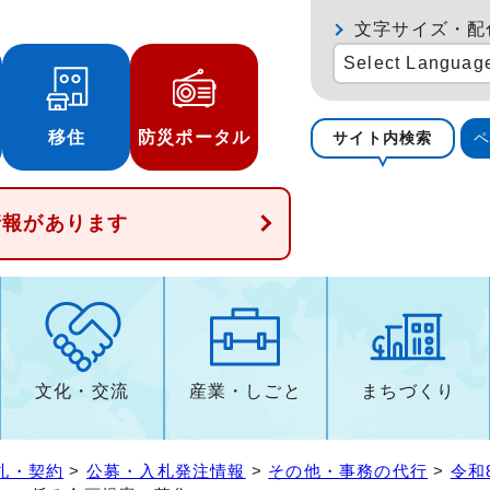
文字サイズ・配
Select Languag
移住
防災ポータル
サイト内検索
情報があります
文化・交流
産業・しごと
まちづくり
札・契約
>
公募・入札発注情報
>
その他・事務の代行
>
令和