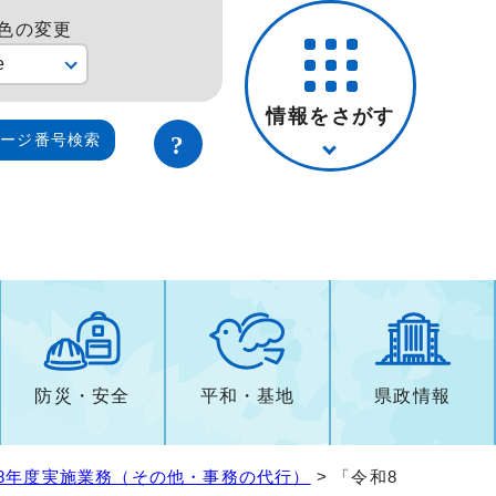
色の変更
e
情報をさがす
ページ番号検索
防災・安全
平和・基地
県政情報
8年度実施業務（その他・事務の代行）
> 「令和8