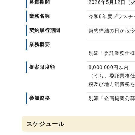
募集期間
2026年5月12日（
業務名称
令和8年度プラスチ
契約履行期間
契約締結の日から令
業務概要
別添「委託業務仕
提案限度額
8,000,000円以内
（うち、委託業務仕様
税及び地方消費税
参加資格
別添「企画提案公
スケジュール