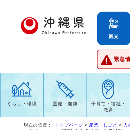
観光
緊急
くらし・環境
医療・健康
子育て・福祉・
教育
現在の位置：
トップページ
>
産業・しごと
>
入