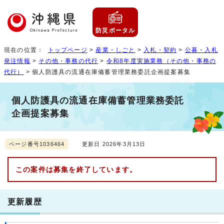
防災ポータル
現在の位置：
トップページ
>
産業・しごと
>
入札・契約
>
公募・入札
発注情報
>
その他・事務の代行
>
令和8年度実施業務（その他・事務の
代行）
> 個人防護具の流通在庫備蓄管理業務委託企画提案募集
個人防護具の流通在庫備蓄管理業務委託
企画提案募集
ページ番号1036464
更新日 2026年3月13日
この案件は募集を終了しています。
更新履歴