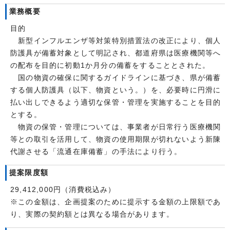
業務概要
目的
新型インフルエンザ等対策特別措置法の改正により、個人
防護具が備蓄対象として明記され、都道府県は医療機関等へ
の配布を目的に初動1か月分の備蓄をすることとされた。
国の物資の確保に関するガイドラインに基づき、県が備蓄
する個人防護具（以下、物資という。）を、必要時に円滑に
払い出しできるよう適切な保管・管理を実施することを目的
とする。
物資の保管・管理については、事業者が日常行う医療機関
等との取引を活用して、物資の使用期限が切れないよう新陳
代謝させる「流通在庫備蓄」の手法により行う。
提案限度額
29,412,000円（消費税込み）
※この金額は、企画提案のために提示する金額の上限額であ
り、実際の契約額とは異なる場合があります。