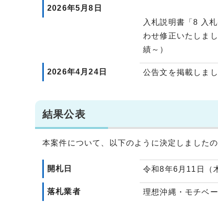
2026年5月8日
入札説明書「8 入
わせ修正いたしまし
績～）
2026年4月24日
公告文を掲載しま
結果公表
本案件について、以下のように決定しました
開札日
令和8年6月11日（
落札業者
理想沖縄・モチベ