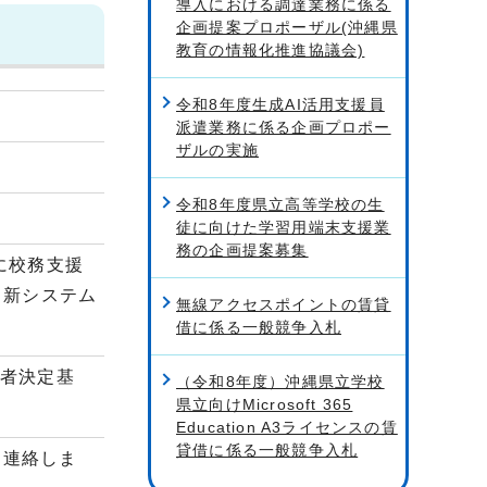
導入における調達業務に係る
企画提案プロポーザル(沖縄県
教育の情報化推進協議会)
令和8年度生成AI活用支援員
派遣業務に係る企画プロポー
ザルの実施
令和8年度県立高等学校の生
徒に向けた学習用端末支援業
務の企画提案募集
に校務支援
る新システム
無線アクセスポイントの賃貸
借に係る一般競争入札
札者決定基
（令和8年度）沖縄県立学校
県立向けMicrosoft 365
Education A3ライセンスの賃
貸借に係る一般競争入札
て連絡しま