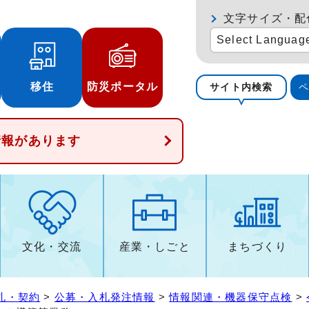
文字サイズ・配
Select Languag
移住
防災ポータル
サイト内検索
情報があります
文化・交流
産業・しごと
まちづくり
札・契約
>
公募・入札発注情報
>
情報関連・機器保守点検
>