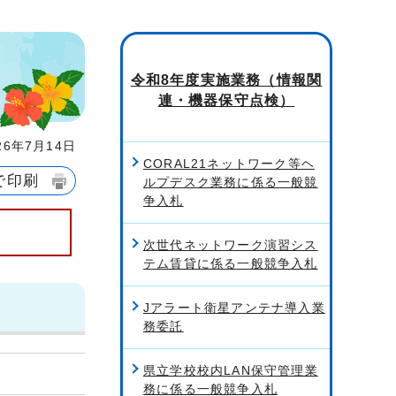
令和8年度実施業務（情報関
連・機器保守点検）
6年7月14日
CORAL21ネットワーク等ヘ
で印刷
ルプデスク業務に係る一般競
争入札
次世代ネットワーク演習シス
テム賃貸に係る一般競争入札
Jアラート衛星アンテナ導入業
務委託
県立学校校内LAN保守管理業
務に係る一般競争入札