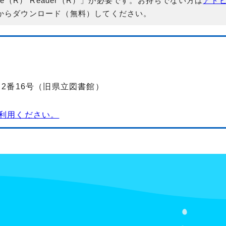
e（R） Reader（R）」が必要です。お持ちでない方は
アド
からダウンロード（無料）してください。
丁目2番16号（旧県立図書館）
利用ください。