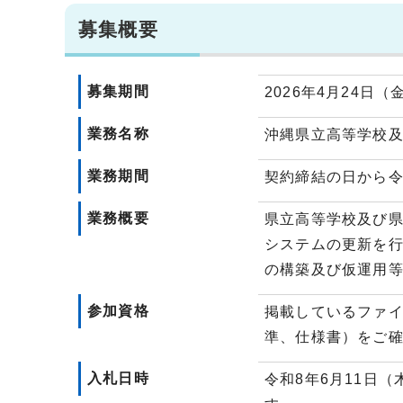
募集概要
募集期間
2026年4月24日（
業務名称
沖縄県立高等学校
業務期間
契約締結の日から令
業務概要
県立高等学校及び県
システムの更新を行
の構築及び仮運用
参加資格
掲載しているファ
準、仕様書）をご
入札日時
令和8年6月11日