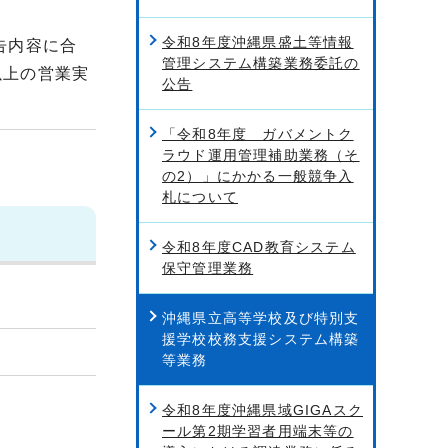
令和8年度沖縄県盛土等情報
告内容に合
管理システム構築業務委託の
以上の営業実
公告
「令和8年度 ガバメントク
ラウド運用管理補助業務（そ
の2）」にかかる一般競争入
札について
令和8年度CAD教育システム
保守管理業務
沖縄県立高等学校及び特別支
援学校校務支援システム構築
等業務
令和8年度沖縄県域GIGAスク
ール第2期学習者用端末等の