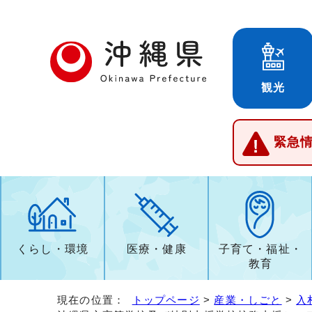
観光
緊急
くらし・環境
医療・健康
子育て・福祉・
教育
現在の位置：
トップページ
>
産業・しごと
>
入