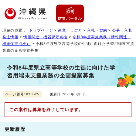
防災ポータル
現在の位置：
トップページ
>
産業・しごと
>
入札・契約
>
公募・入札
発注情報
>
情報関連・機器保守点検
>
令和8年度実施業務（情報関連・
機器保守点検）
> 令和8年度県立高等学校の生徒に向けた学習用端末支援
業務の企画提案募集
令和8年度県立高等学校の生徒に向けた学
習用端末支援業務の企画提案募集
ページ番号1038525
更新日 2026年3月3日
この案件は募集を終了しています。
更新履歴