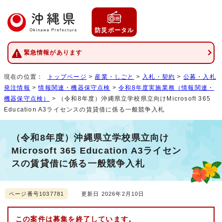
防災ポータル
緊急情報があります
現在の位置：
トップページ
>
産業・しごと
>
入札・契約
>
公募・入札
発注情報
>
情報関連・機器保守点検
>
令和8年度実施業務（情報関連・
機器保守点検）
> （令和8年度）沖縄県立学校県立向けMicrosoft 365
Education A3ライセンスの賃貸借に係る一般競争入札
（令和8年度）沖縄県立学校県立向け
Microsoft 365 Education A3ライセン
スの賃貸借に係る一般競争入札
ページ番号1037781
更新日 2026年2月10日
この案件は募集を終了しています。