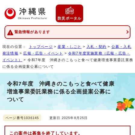
防災ポータル
緊急情報があります
現在の位置：
トップページ
>
産業・しごと
>
入札・契約
>
公募・入札
発注情報
>
広報・広告・イベント
>
令和7年度実施業務（広報・広告・
イベント）
> 令和7年度 沖縄きのこもっと食べて健康増進事業委託業務
に係る企画提案公募について
令和7年度 沖縄きのこもっと食べて健康
増進事業委託業務に係る企画提案公募に
ついて
ページ番号1036145
更新日 2025年8月25日
この案件は募集を終了しています。