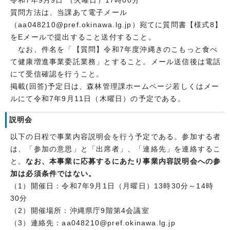
令和7年9月9日 （火曜日）17時00分
質問方法は、当課あて電子メール
（aa048210@pref.okinawa.lg.jp）宛てに質問書【様式8】
をEメールで提出すること送付すること。
なお、件名を「【質問】令和7年度沖縄きのこもっと食べ
て健康増進事業委託業務」とすること。メール送信後は電話
にて受信確認を行うこと。
掲載(回答)予定日は、森林管理課ホームページ若しくはメー
ルにて令和7年9月11日（木曜日）の予定である。
説明会
以下の日程で事業内容説明会を行う予定である。参加する者
は、「参加の意思」と「出席者」、「連絡先」を連絡するこ
と。
なお、本事業に応募するにあたり事業内容説明会への参
加は必須条件ではない。
（1）開催日：令和7年9月1日（月曜日）13時30分～14時
30分
（2）開催場所：沖縄県庁9階第4会議室
（3）連絡先：aa048210@pref.okinawa.lg.jp