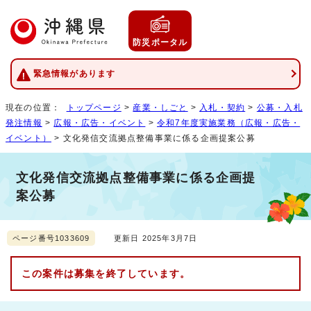
防災ポータル
緊急情報があります
現在の位置：
トップページ
>
産業・しごと
>
入札・契約
>
公募・入札
発注情報
>
広報・広告・イベント
>
令和7年度実施業務（広報・広告・
イベント）
> 文化発信交流拠点整備事業に係る企画提案公募
文化発信交流拠点整備事業に係る企画提
案公募
ページ番号1033609
更新日 2025年3月7日
この案件は募集を終了しています。