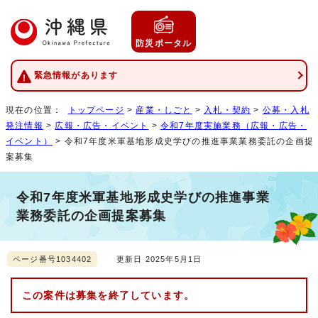
防災ポータル
緊急情報があります
現在の位置：
トップページ
>
産業・しごと
>
入札・契約
>
公募・入札
発注情報
>
広報・広告・イベント
>
令和7年度実施業務（広報・広告・
イベント）
> 令和7年度米軍基地形成史学びの推進事業業務委託の企画提
案募集
令和7年度米軍基地形成史学びの推進事業
業務委託の企画提案募集
ページ番号1034402
更新日 2025年5月1日
この案件は募集を終了しています。