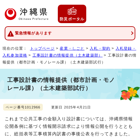
防災ポータル
緊急情報があります
現在の位置：
トップページ
>
産業・しごと
>
入札・契約
>
入札登録・
入札参加資格
>
工事設計書の情報提供（土木建築部）
> 工事設計書の情
報提供（都市計画・モノレール課）（土木建築部試行）
工事設計書の情報提供（都市計画・モノ
レール課）（土木建築部試行）
ページ番号1012966
更新日 2025年4月21日
これまで公共工事の金額入り設計書については、沖縄県情報
公開条例に基づく情報開示請求により情報公開を行うととも
に、総括表等工事積算内訳書の事後公表を行ってきました。