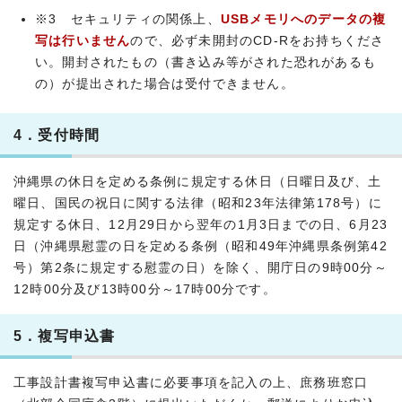
※3 セキュリティの関係上、
USBメモリへのデータの複
写は
行いません
ので、必ず未開封のCD-Rをお持ちくださ
い。開封されたもの（書き込み等がされた恐れがあるも
の）が提出された場合は受付できません。
4．受付時間
沖縄県の休日を定める条例に規定する休日（日曜日及び、土
曜日、国民の祝日に関する法律（昭和23年法律第178号）に
規定する休日、12月29日から翌年の1月3日までの日、6月23
日（沖縄県慰霊の日を定める条例（昭和49年沖縄県条例第42
号）第2条に規定する慰霊の日）を除く、開庁日の9時00分～
12時00分及び13時00分～17時00分です。
5．複写申込書
工事設計書複写申込書に必要事項を記入の上、庶務班窓口