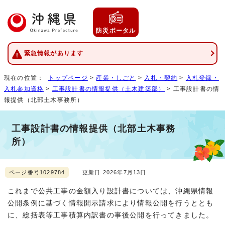
防災ポータル
緊急情報があります
現在の位置：
トップページ
>
産業・しごと
>
入札・契約
>
入札登録・
入札参加資格
>
工事設計書の情報提供（土木建築部）
> 工事設計書の情
報提供（北部土木事務所）
工事設計書の情報提供（北部土木事務
所）
ページ番号1029784
更新日 2026年7月13日
これまで公共工事の金額入り設計書については、沖縄県情報
公開条例に基づく情報開示請求により情報公開を行うととも
に、総括表等工事積算内訳書の事後公開を行ってきました。