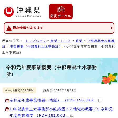
防災ポータル
緊急情報があります
現在の位置：
トップページ
>
産業・しごと
>
農業
>
中部農林土木事務
所
>
事業概要（中部農林土木事務所）
> 令和元年度事業概要（中部農林
土木事務所）
令和元年度事業概要（中部農林土木事務
所）
ページ番号1010504
更新日 2024年1月11日
令和元年度事業概要（表紙） （PDF 153.3KB）
1.中部農林土木事務所の組織図／2.地域の概要／3.令和元
年度事業概要 （PDF 181.0KB）