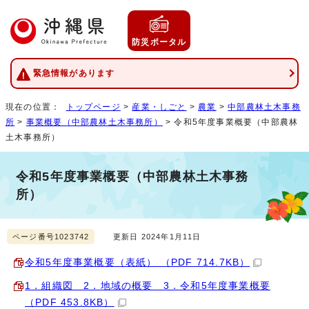
防災ポータル
緊急情報があります
現在の位置：
トップページ
>
産業・しごと
>
農業
>
中部農林土木事務
所
>
事業概要（中部農林土木事務所）
> 令和5年度事業概要（中部農林
土木事務所）
令和5年度事業概要（中部農林土木事務
所）
ページ番号1023742
更新日 2024年1月11日
令和5年度事業概要（表紙） （PDF 714.7KB）
1．組織図 2．地域の概要 3．令和5年度事業概要
（PDF 453.8KB）