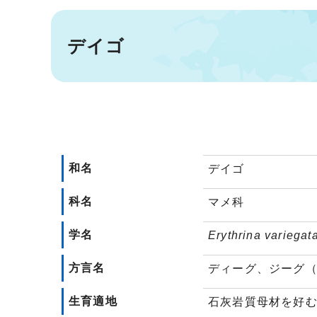
デイゴ
和名
デイゴ
科名
マメ科
学名
Erythrina variegat
方言名
ディーグ、ジーグ
生育適地
石灰岩質母材を好