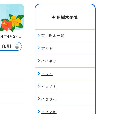
有用樹木要覧
有用樹木一覧
4年4月24日
で印刷
アカギ
イイギリ
イジュ
イスノキ
イタジイ
イヌマキ