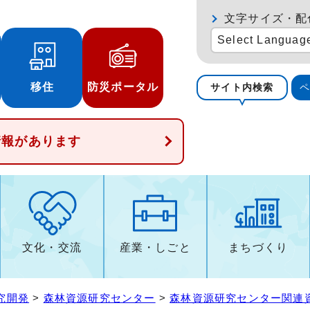
文字サイズ・配
Select Languag
移住
防災ポータル
サイト内検索
情報があります
文化・交流
産業・しごと
まちづくり
究開発
>
森林資源研究センター
>
森林資源研究センター関連