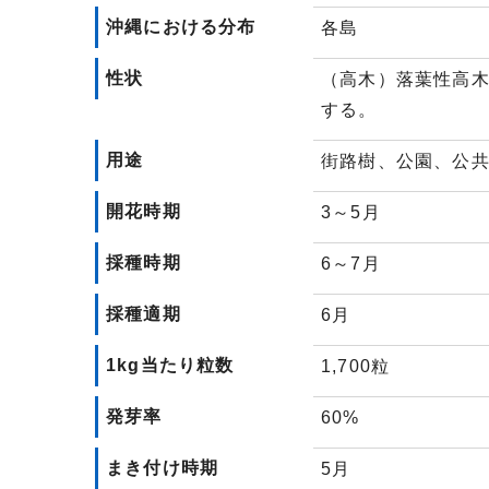
沖縄における分布
各島
性状
（高木）落葉性高
する。
用途
街路樹、公園、公
開花時期
3～5月
採種時期
6～7月
採種適期
6月
1kg当たり粒数
1,700粒
発芽率
60%
まき付け時期
5月