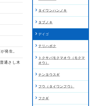
タイワンハンノキ
タブノキ
デイゴ
テリハボク
害が発生。
トクサバモクマオウ（モクマ
。普通さし木
オウ）
ナンヨウスギ
フウ（タイワンフウ）
フクギ