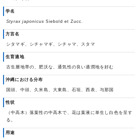
学名
Styrax japonicus
Siebold et Zucc.
方言名
シタマギ、シチャマギ、シチャマ、スタマ
生育適地
古生層地帯の、肥沃な、通気性の良い適潤地を好む
沖縄における分布
国頭、中頭、久米島、大東島、石垣、西表、与那国
性状
（中高木）落葉性の中高木で、花は葉液に単生し白色を呈す
る。
用途