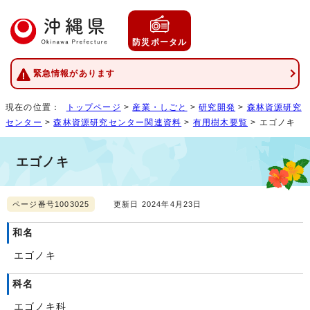
防災ポータル
緊急情報があります
現在の位置：
トップページ
>
産業・しごと
>
研究開発
>
森林資源研究
センター
>
森林資源研究センター関連資料
>
有用樹木要覧
> エゴノキ
エゴノキ
ページ番号1003025
更新日 2024年4月23日
和名
エゴノキ
科名
エゴノキ科