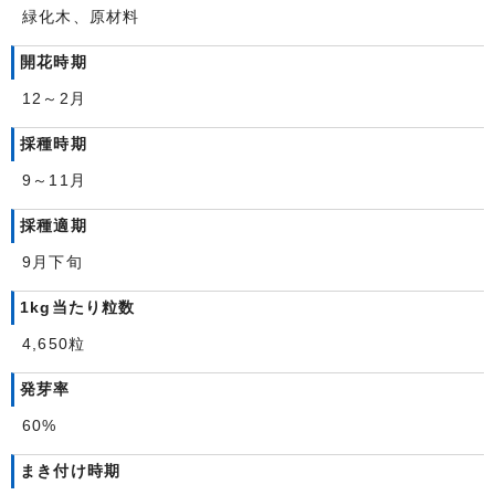
緑化木、原材料
開花時期
12～2月
採種時期
9～11月
採種適期
9月下旬
1kg当たり粒数
4,650粒
発芽率
60%
まき付け時期