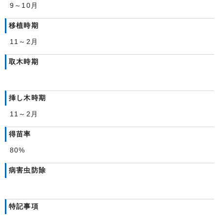
9～10月
移植時期
11～2月
取木時期
挿し木時期
11～2月
得苗率
80%
病害虫防除
特記事項