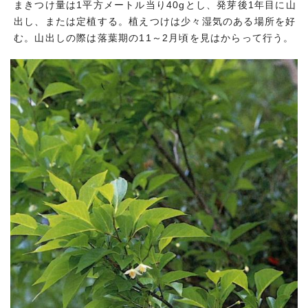
まきつけ量は1平方メートル当り40gとし、発芽後1年目に山
出し、または定植する。植えつけは少々湿気のある場所を好
む。山出しの際は落葉期の11～2月頃を見はからって行う。