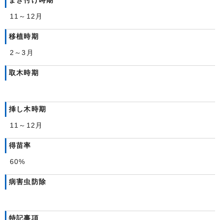
まき付け時期
11～12月
移植時期
2～3月
取木時期
挿し木時期
11～12月
得苗率
60%
病害虫防除
特記事項