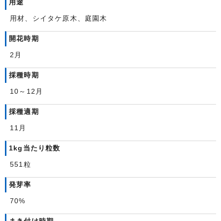
用途
用材、シイタケ原木、庭園木
開花時期
2月
採種時期
10～12月
採種適期
11月
1kg当たり粒数
551粒
発芽率
70%