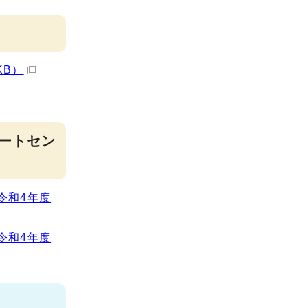
KB）
ートセン
令和4年度
令和4年度