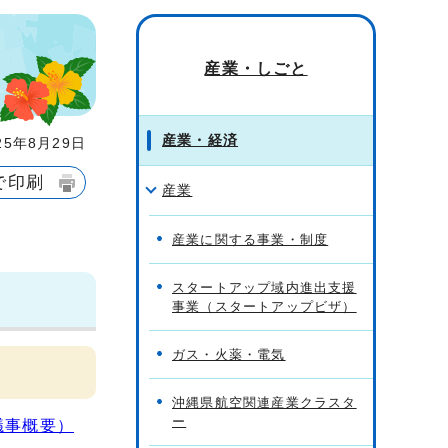
産業・しごと
産業・経済
5年8月29日
で印刷
産業
産業に関する事業・制度
スタートアップ域内進出支援
事業（スタートアップビザ）
ガス・火薬・電気
沖縄県航空関連産業クラスタ
ー
議事概要）