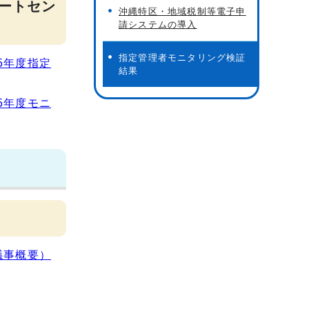
ートセン
沖縄特区・地域税制等電子申
請システムの導入
指定管理者モニタリング検証
5年度指定
結果
5年度モニ
議事概要）