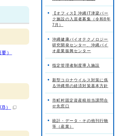
【オフィス】沖縄IT津梁パー
ク施設の入居者募集（令和8年
7月）
沖縄健康バイオテクノロジー
研究開発センター、沖縄バイ
オ産業振興センター
概要）
指定管理者制度導入施設
新型コロナウイルス対策に係
る沖縄県の経済対策基本方針
市町村固定資産税担当課問合
せ先窓口
KB）
統計・データ・その他刊行物
等（産業）