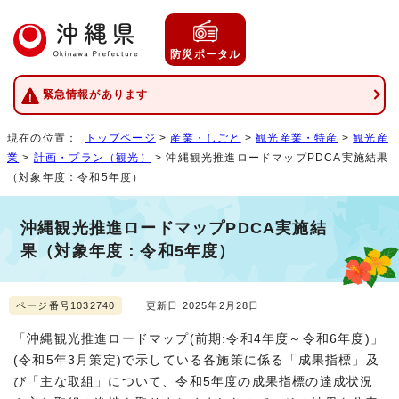
防災ポータル
緊急情報があります
現在の位置：
トップページ
>
産業・しごと
>
観光産業・特産
>
観光産
業
>
計画・プラン（観光）
> 沖縄観光推進ロードマップPDCA実施結果
（対象年度：令和5年度）
沖縄観光推進ロードマップPDCA実施結
果（対象年度：令和5年度）
ページ番号1032740
更新日 2025年2月28日
「沖縄観光推進ロードマップ(前期:令和4年度～令和6年度)」
(令和5年3月策定)で示している各施策に係る「成果指標」及
び「主な取組」について、令和5年度の成果指標の達成状況