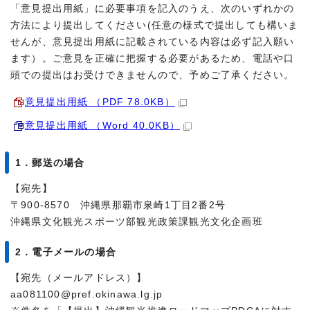
「意見提出用紙」に必要事項を記入のうえ、次のいずれかの
方法により提出してください(任意の様式で提出しても構いま
せんが、意見提出用紙に記載されている内容は必ず記入願い
ます）。ご意見を正確に把握する必要があるため、電話や口
頭での提出はお受けできませんので、予めご了承ください。
意見提出用紙 （PDF 78.0KB）
意見提出用紙 （Word 40.0KB）
1．郵送の場合
【宛先】
〒900-8570 沖縄県那覇市泉崎1丁目2番2号
沖縄県文化観光スポーツ部観光政策課観光文化企画班
2．電子メールの場合
【宛先（メールアドレス）】
aa081100@pref.okinawa.lg.jp