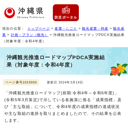
防災ポータル
現在の位置：
トップページ
>
産業・しごと
>
観光産業・特産
>
観光産
業
>
計画・プラン（観光）
> 沖縄観光推進ロードマップPDCA実施結果
（対象年度：令和4年度）
沖縄観光推進ロードマップPDCA実施結
果（対象年度：令和4年度）
ページ番号1026930
更新日 2024年3月14日
「沖縄観光推進ロードマップ(前期:令和4年～令和6年度)」
(令和5年3月策定)で示している各施策に係る「成果指標」及
び「主な取組」について、令和4年度の成果指標の達成状況
や主な取組の進捗を取りまとめましたので、その結果を公表
します。