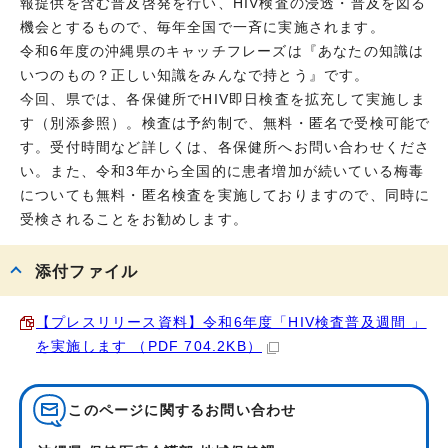
報提供を含む普及啓発を行い、HIV検査の浸透・普及を図る
機会とするもので、毎年全国で一斉に実施されます。
令和6年度の沖縄県のキャッチフレーズは『あなたの知識は
いつのもの？正しい知識をみんなで持とう』です。
今回、県では、各保健所でHIV即日検査を拡充して実施しま
す（別添参照）。検査は予約制で、無料・匿名で受検可能で
す。受付時間など詳しくは、各保健所へお問い合わせくださ
い。また、令和3年から全国的に患者増加が続いている梅毒
についても無料・匿名検査を実施しておりますので、同時に
受検されることをお勧めします。
添付ファイル
【プレスリリース資料】令和6年度「HIV検査普及週間 」
を実施します （PDF 704.2KB）
このページに関する
お問い合わせ