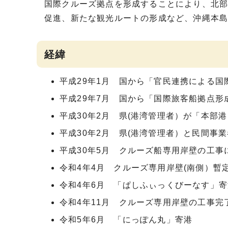
国際クルーズ拠点を形成することにより、北
促進、新たな観光ルートの形成など、沖縄本
経緯
平成29年1月 国から「官民連携による
平成29年7月 国から「国際旅客船拠点形
平成30年2月 県(港湾管理者）が「本部
平成30年2月 県(港湾管理者）と民間
平成30年5月 クルーズ船専用岸壁の工事
令和4年4月 クルーズ専用岸壁(南側）暫
令和4年6月 「ぱしふぃっくびーなす」寄
令和4年11月 クルーズ専用岸壁の工事完
令和5年6月 「にっぽん丸」寄港