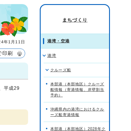
まちづくり
港湾・空港
4年1月11日
で印刷
港湾
クルーズ船
本部港（本部地区）クルーズ
、平成29
船情報（寄港情報、岸壁割当
予約）
沖縄県内の港湾におけるクル
ーズ船寄港情報
本部港（本部地区）2028年ク