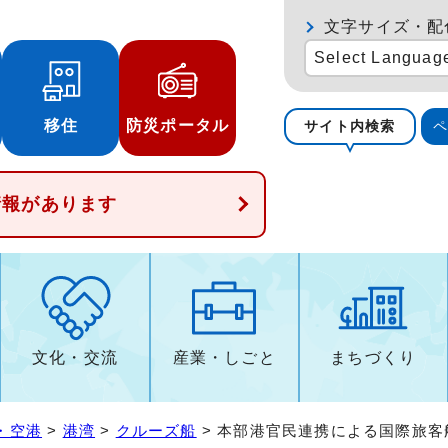
文字サイズ・配
Select Languag
移住
防災ポータル
サイト内検索
情報があります
文化・交流
産業・しごと
まちづくり
・空港
>
港湾
>
クルーズ船
> 本部港官民連携による国際旅客