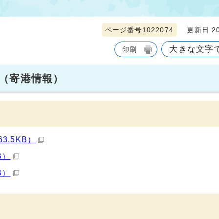
ページ番号1022074
更新日 20
大きな文字
印刷
（寄港情報）
3.5KB）
B）
B）