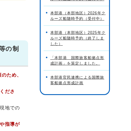
本部港（本部地区）2026年ク
ルーズ船随時予約（受付中）
本部港（本部地区）2025年ク
ルーズ船随時予約（終了しま
した）
等の制
「本部港 国際旅客船拠点形
成計画」を策定しました。
策のため、
本部港官民連携による国際旅
客船拠点形成計画
くださ
現地での
や指導が