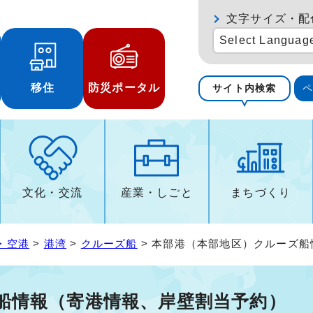
文字サイズ・配
Select Languag
移住
防災ポータル
サイト内検索
文化・交流
産業・しごと
まちづくり
・空港
>
港湾
>
クルーズ船
> 本部港（本部地区）クルーズ
船情報（寄港情報、岸壁割当予約）