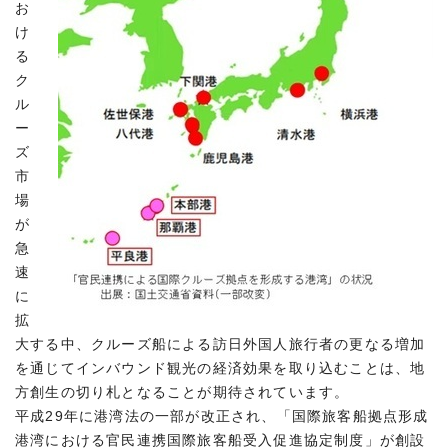
お
け
る
ク
ル
ー
ズ
市
場
が
急
速
に
拡
大する中、クルーズ船による訪日外国人旅行者の更なる増加
を通じてインバウンド観光の経済効果を取り込むことは、地
方創生の切り札となることが期待されています。
平成29年に港湾法の一部が改正され、「国際旅客船拠点形成
港湾における官民連携国際旅客船受入促進協定制度」が創設