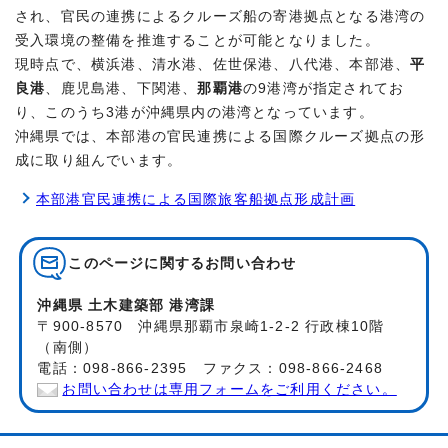
され、官民の連携によるクルーズ船の寄港拠点となる港湾の
受入環境の整備を推進することが可能となりました。
現時点で、横浜港、清水港、佐世保港、八代港、本部港、
平
良港
、鹿児島港、下関港、
那覇港
の9港湾が指定されてお
り、このうち3港が沖縄県内の港湾となっています。
沖縄県では、本部港の官民連携による国際クルーズ拠点の形
成に取り組んでいます。
本部港官民連携による国際旅客船拠点形成計画
このページに関する
お問い合わせ
沖縄県 土木建築部 港湾課
〒900-8570 沖縄県那覇市泉崎1-2-2 行政棟10階
（南側）
電話：098-866-2395 ファクス：098-866-2468
お問い合わせは専用フォームをご利用ください。