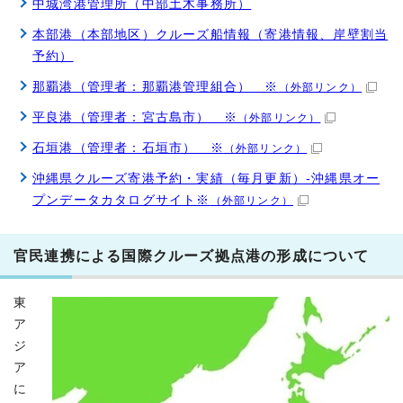
中城湾港管理所（中部土木事務所）
本部港（本部地区）クルーズ船情報（寄港情報、岸壁割当
予約）
那覇港（管理者：那覇港管理組合） ※
（外部リンク）
平良港（管理者：宮古島市） ※
（外部リンク）
石垣港（管理者：石垣市） ※
（外部リンク）
沖縄県クルーズ寄港予約・実績（毎月更新）-沖縄県オー
プンデータカタログサイト※
（外部リンク）
官民連携による国際クルーズ拠点港の形成について
東
ア
ジ
ア
に