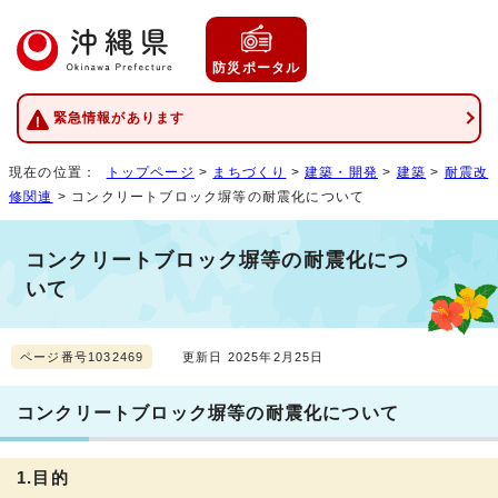
防災ポータル
緊急情報があります
現在の位置：
トップページ
>
まちづくり
>
建築・開発
>
建築
>
耐震改
修関連
> コンクリートブロック塀等の耐震化について
コンクリートブロック塀等の耐震化につ
いて
ページ番号1032469
更新日 2025年2月25日
コンクリートブロック塀等の耐震化について
1.目的