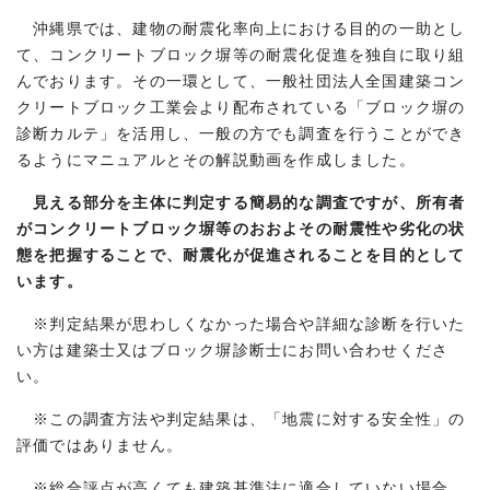
沖縄県では、建物の耐震化率向上における目的の一助とし
て、コンクリートブロック塀等の耐震化促進を独自に取り組
んでおります。その一環として、一般社団法人全国建築コン
クリートブロック工業会より配布されている「ブロック塀の
診断カルテ」を活用し、一般の方でも調査を行うことができ
るようにマニュアルとその解説動画を作成しました。
見える部分を主体に判定する簡易的な調査ですが、所有者
がコンクリートブロック塀等のおおよその耐震性や劣化の状
態を把握することで、耐震化が促進されることを目的として
います。
※判定結果が思わしくなかった場合や詳細な診断を行いた
い方は建築士又はブロック塀診断士にお問い合わせくださ
い。
※この調査方法や判定結果は、「地震に対する安全性」の
評価ではありません。
※総合評点が高くても建築基準法に適合していない場合