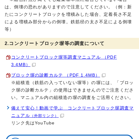
は、倒壊の恐れがありますので注意してください。（例：新
たにコンクリートブロックを増積みした場合、定着長さ不足
による増積み部分からの倒壊。鉄筋径の太さ不足による倒壊
等）
2.コンクリートブロック塀等の調査について
コンクリートブロック塀等調査マニュアル （PDF
3.4MB）
ブロック塀の診断カルテ （PDF 1.4MB）
※組積造（鉄筋の入っていない塀等）の塀には、「ブロッ
ク塀の診断カルテ」の使用はできませんのでご注意くださ
い。マニュアル内の組積造の塀の調査をご活用ください。
備えて安心！動画で学ぶ コンクリートブロック塀調査マ
ニュアル
（外部リンク）
リンク先はYouTube