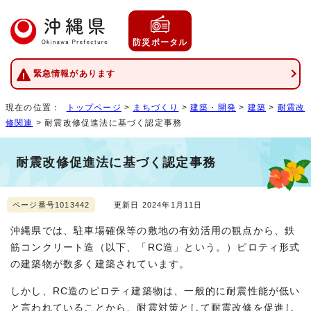
防災ポータル
緊急情報があります
現在の位置：
トップページ
>
まちづくり
>
建築・開発
>
建築
>
耐震改
修関連
> 耐震改修促進法に基づく認定事務
耐震改修促進法に基づく認定事務
ページ番号1013442
更新日 2024年1月11日
沖縄県では、駐車場確保等の敷地の有効活用の観点から、鉄
筋コンクリート造（以下、「RC造」という。）ピロティ形式
の建築物が数多く建築されています。
しかし、RC造のピロティ建築物は、一般的に耐震性能が低い
と言われていることから、耐震対策として耐震改修を促進し