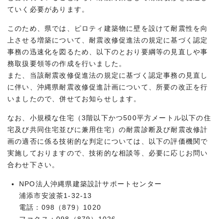
ていく必要があります。
このため、県では、ピロティ建築物に壁を設けて耐震性を向
上させる増築について、耐震改修促進法の規定に基づく認定
事務の迅速化を図るため、以下のとおり要綱等の見直しや事
務取扱要領等の作成を行いました。
また、当該耐震改修促進法の規定に基づく認定事務の見直し
に伴い、沖縄県耐震改修促進計画について、所要の改正を行
いましたので、併せてお知らせします。
なお、小規模な住宅（3階以下かつ500平方メートル以下の住
宅及び共同住宅並びに兼用住宅）の耐震診断及び耐震改修計
画の適否に係る技術的な判定については、以下の評価機関で
実施しておりますので、技術的な相談等、必要に応じお問い
合わせ下さい。
NPO法人沖縄県建築設計サポートセンター
浦添市安波茶1-32-13
電話：098（879）1020