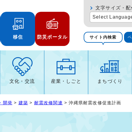
文字サイズ・配
Select Languag
移住
防災ポータル
サイト内検索
文化・交流
産業・しごと
まちづくり
・開発
>
建築
>
耐震改修関連
> 沖縄県耐震改修促進計画