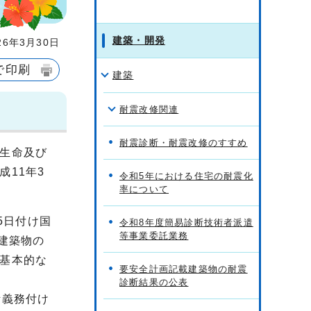
建築・開発
6年3月30日
で印刷
建築
耐震改修関連
耐震診断・耐震改修のすすめ
生命及び
11年3
令和5年における住宅の耐震化
率について
5日付け国
令和8年度簡易診断技術者派遣
等事業委託業務
建築物の
基本的な
要安全計画記載建築物の耐震
診断結果の公表
断義務付け