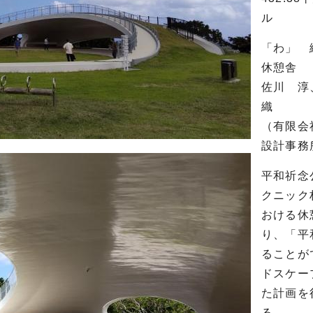
ル
「わ」 
休憩舎
佐川 淳
織
（有限会
設計事務
平和祈念
クニック
おける休
り、「平
ることが
ドスケー
た計画を
る。