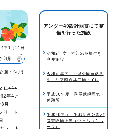
アンダー40設計競技にて整
備を行った施設
4年1月11日
令和2年度 本部港屋根付き
で印刷
利便施設
公園・休憩
令和元年度 中城公園自然共
生エリア南遊具広場トイレ
文仁444
平成30年度 喜屋武岬園地・
和2年4月
休憩所
年8月
クリート
平成29年度 平和祈念公園バ
建
ス乗降場上屋（ウェルカムル
ーフ）
8平方メート