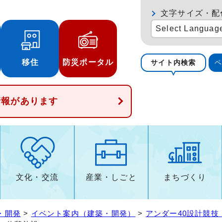
文字サイズ・配
Select Languag
移住
防災ポータル
サイト内検索
情報があります
文化・交流
産業・しごと
まちづくり
・開発
>
イベント案内（建築・開発）
>
アンダー40設計競