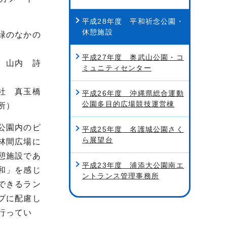
平成28年度 平和祈念公園・
休憩施設
緑のなかの
平成27年度 奥武山公園・コ
、山内 詩
ミュニティセンター
社 真玉橋
平成26年度 沖縄県総合運動
公園多目的広場競技運営棟
所）
公園内のピ
平成25年度 名護城公園さく
ら展望台
林間広場に
憩施設であ
平成23年度 浦添大公園南エ
和」を感じ
ントランス管理事務所
できるラン
プに配慮し
行ってい