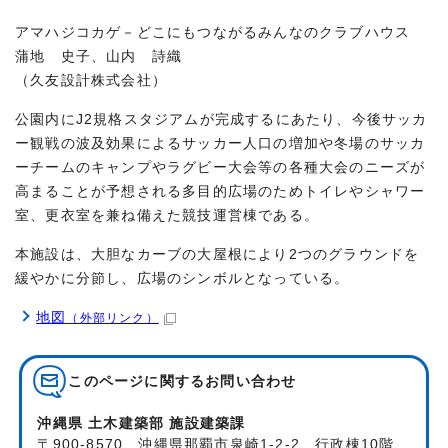
アマハジコカゲ－どこにもつながるみんなのクラブハウス
蒲地 史子、山内 詩織
（久友設計株式会社）
公園内にJ2規格スタジアムが完成するにあたり、今後サッカ
ー観戦の波及効果によるサッカー人口の増加や冬場のサッカ
ーチームのキャンプやラグビー大会等の各種大会のニーズが
高まることが予想される多目的広場のためトイレやシャワー
室、更衣室を兼ね備えた競技運営棟である。
本施設は、大胆なカーブの大屋根により2つのグラウンドを
緩やかに分節し、広場のシンボルとなっている。
地図
（外部リンク）
このページに関する
お問い合わせ
沖縄県 土木建築部 施設建築課
〒900-8570 沖縄県那覇市泉崎1-2-2 行政棟10階