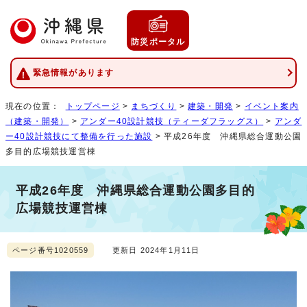
防災ポータル
緊急情報があります
現在の位置：
トップページ
>
まちづくり
>
建築・開発
>
イベント案内
（建築・開発）
>
アンダー40設計競技（ティーダフラッグス）
>
アンダ
ー40設計競技にて整備を行った施設
> 平成26年度 沖縄県総合運動公園
多目的広場競技運営棟
平成26年度 沖縄県総合運動公園多目的
広場競技運営棟
ページ番号1020559
更新日 2024年1月11日