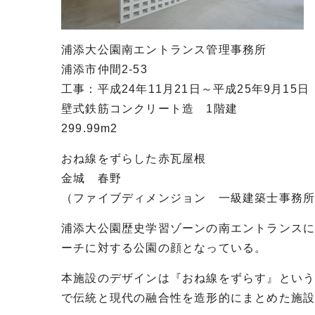
浦添大公園南エントランス管理事務所
浦添市仲間2-53
工事：平成24年11月21日～平成25年9月15日
壁式鉄筋コンクリート造 1階建
299.99m2
おね線をずらした赤瓦屋根
金城 春野
（ファイブディメンジョン 一級建築士事務
浦添大公園歴史学習ゾーンの南エントランス
ーチに対する公園の顔となっている。
本施設のデザインは『おね線をずらす』とい
で伝統と現代の融合性を造形的にまとめた施