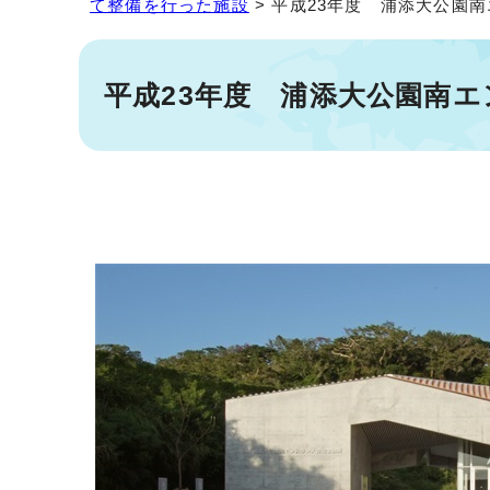
て整備を行った施設
> 平成23年度 浦添大公園
平成23年度 浦添大公園南