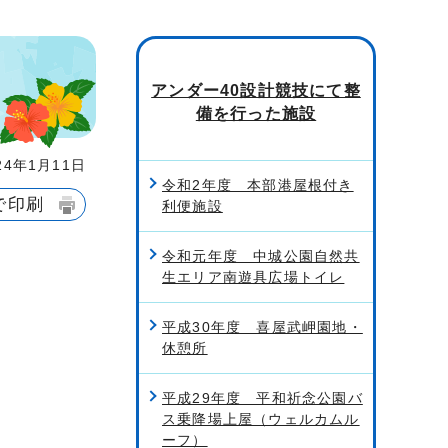
アンダー40設計競技にて整
備を行った施設
4年1月11日
令和2年度 本部港屋根付き
で印刷
利便施設
令和元年度 中城公園自然共
生エリア南遊具広場トイレ
平成30年度 喜屋武岬園地・
休憩所
平成29年度 平和祈念公園バ
ス乗降場上屋（ウェルカムル
ーフ）