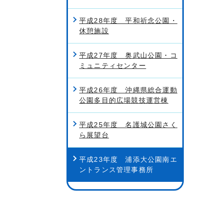
平成28年度 平和祈念公園・
休憩施設
平成27年度 奥武山公園・コ
ミュニティセンター
平成26年度 沖縄県総合運動
公園多目的広場競技運営棟
平成25年度 名護城公園さく
ら展望台
平成23年度 浦添大公園南エ
ントランス管理事務所