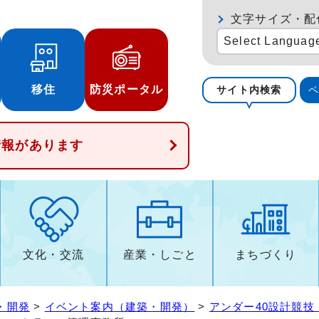
文字サイズ・配
Select Languag
移住
防災ポータル
サイト内検索
情報があります
文化・交流
産業・しごと
まちづくり
・開発
>
イベント案内（建築・開発）
>
アンダー40設計競