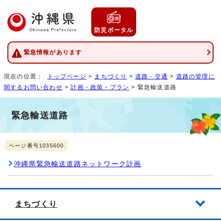
防災ポータル
緊急情報があります
現在の位置：
トップページ
>
まちづくり
>
道路・交通
>
道路の管理に
関するお問い合わせ
>
計画・政策・プラン
> 緊急輸送道路
緊急輸送道路
ページ番号1035600
沖縄県緊急輸送道路ネットワーク計画
まちづくり