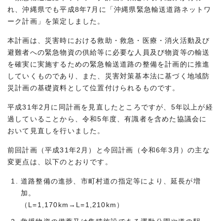
れ、沖縄県でも平成8年7月に「沖縄県緊急輸送道路ネットワ
ーク計画」を策定しました。
本計画は、災害時における救助・救急・医療・消火活動及び
避難者への緊急物資の供給等に必要な人員及び物資等の輸送
を確実に実施するための緊急輸送道路の整備を計画的に推進
していくものであり、また、災害対策基本法に基づく地域防
災計画の基礎資料として位置付けられるものです。
平成31年2月に同計画を見直したところですが、5年以上が経
過していることから、令和5年度、有識者を含めた協議会に
おいて見直しを行いました。
前回計画（平成31年2月）と今回計画（令和6年3月）の主な
変更点は、以下のとおりです。
道路整備の進捗、市町村道の指定等により、延長が増
加。
（L=1,170km→L=1,210km）