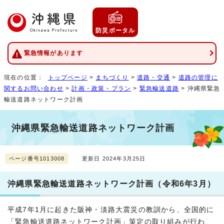
防災ポータル
緊急情報があります
現在の位置：
トップページ
>
まちづくり
>
道路・交通
>
道路の管理に
関するお問い合わせ
>
計画・政策・プラン
>
緊急輸送道路
> 沖縄県緊急
輸送道路ネットワーク計画
沖縄県緊急輸送道路ネットワーク計画
ページ番号1013008
更新日 2024年3月25日
沖縄県緊急輸送道路ネットワーク計画（令和6年3月）
平成7年1月に起きた阪神・淡路大震災の教訓から、全国的に
「緊急輸送道路ネットワーク計画」策定の取り組みが行わ