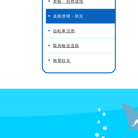
景観・自然環境
道路啓開・防災
自転車活用
緊急輸送道路
無電柱化