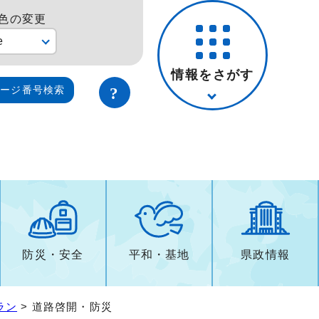
色の変更
e
情報をさがす
ページ番号検索
防災・安全
平和・基地
県政情報
ラン
> 道路啓開・防災