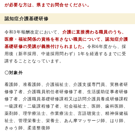
が必要な方は、県までお問合せください。
認知症介護基礎研修
令和3年報酬改定において、
介護に直接携わる職員のうち、
医療・福祉関係の資格を有さない職員について、認知症介護
基礎研修の受講が義務付けられました。
令和6年度から、採
用後（新卒採用、中途採用問わず）1年を経過するまでに受
講することとなっています。
〇対象外
看護師、准看護師、介護福祉士、介護支援専門員、実務者研
修修了者、介護職員初任者研修修了者、生活援助従事者研修
修了者、介護職員基礎研修課程又は訪問介護員養成研修課程
一級課程・二級課程修了者、社会福祉士、医師、歯科医師、
薬剤師、理学療法士、作業療法士、言語聴覚士、精神保健福
祉士、管理栄養士、栄養士、あん摩マッサージ師、はり師、
きゅう師、柔道整復師