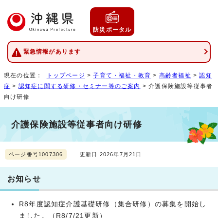
防災ポータル
緊急情報があります
現在の位置：
トップページ
>
子育て・福祉・教育
>
高齢者福祉
>
認知
症
>
認知症に関する研修・セミナー等のご案内
> 介護保険施設等従事者
向け研修
介護保険施設等従事者向け研修
ページ番号1007306
更新日 2026年7月21日
お知らせ
R8年度認知症介護基礎研修（集合研修）の募集を開始し
ました。（R8/7/21更新）