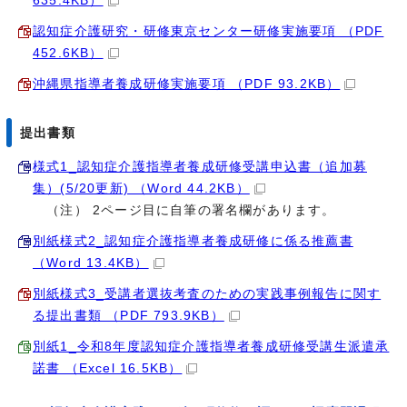
635.4KB）
認知症介護研究・研修東京センター研修実施要項 （PDF
452.6KB）
沖縄県指導者養成研修実施要項 （PDF 93.2KB）
提出書類
様式1_認知症介護指導者養成研修受講申込書（追加募
集）(5/20更新) （Word 44.2KB）
（注） 2ページ目に自筆の署名欄があります。
別紙様式2_認知症介護指導者養成研修に係る推薦書
（Word 13.4KB）
別紙様式3_受講者選抜考査のための実践事例報告に関す
る提出書類 （PDF 793.9KB）
別紙1_令和8年度認知症介護指導者養成研修受講生派遣承
諾書 （Excel 16.5KB）