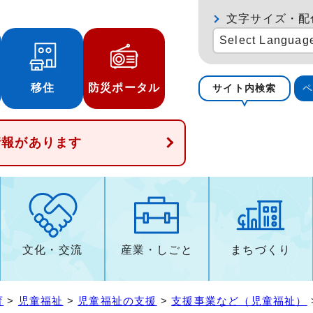
文字サイズ・配
Select Languag
移住
防災ポータル
サイト内検索
情報があります
文化・交流
産業・しごと
まちづくり
育
>
児童福祉
>
児童福祉の支援
>
支援事業など（児童福祉）