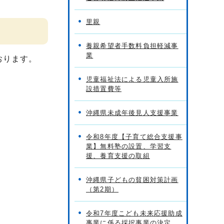
里親
養親希望者手数料負担軽減事
業
おります。
児童福祉法による児童入所施
設措置費等
沖縄県未成年後見人支援事業
令和8年度【子育て総合支援事
業】無料塾の設置、学習支
援、養育支援の取組
沖縄県子どもの貧困対策計画
（第2期）
令和7年度こども未来応援助成
事業に係る採択事業の決定