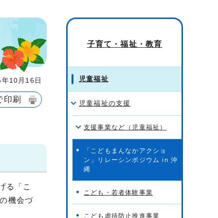
子育て・福祉・教育
児童福祉
年10月16日
で印刷
児童福祉の支援
支援事業など（児童福祉）
「こどもまんなかアクショ
ン」リレーシンポジウム in 沖
縄
げる「こ
こども・若者体験事業
の機会づ
こども虐待防止推進事業