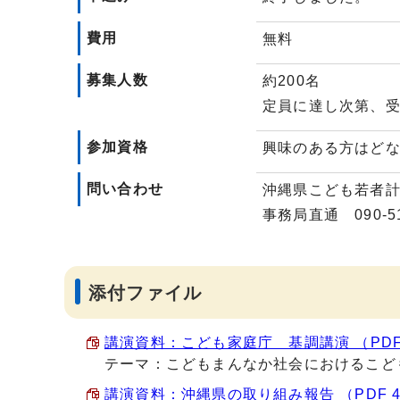
費用
無料
募集人数
約200名
定員に達し次第、
参加資格
興味のある方はど
問い合わせ
沖縄県こども若者計
事務局直通 090-51
添付ファイル
講演資料：こども家庭庁 基調講演 （PDF 
テーマ：こどもまんなか社会におけるこど
講演資料：沖縄県の取り組み報告 （PDF 46