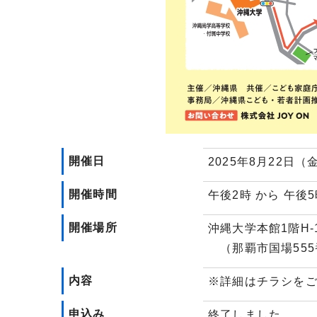
開催日
2025年8月22日（
開催時間
午後2時 から 午後5
開催場所
沖縄大学本館1階H-
（那覇市国場555
内容
※詳細はチラシを
申込み
終了しました。