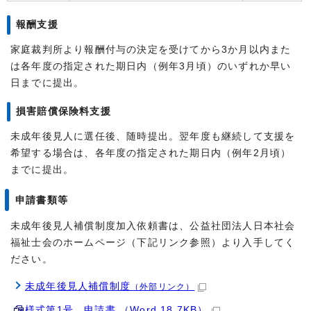
報酬支援
家庭裁判所より報酬付与の決定を受けてから3か月以内また
は各年度の指定された期日内（例年3月頃）のいずれか早い
日までに提出。
損害賠償保険料支援
未成年後見人に選任後、随時提出。翌年度も継続して支援を
希望する場合は、各年度の指定された期日内（例年2月頃）
までに提出。
申請書類等
未成年後見人補償制度加入依頼書は、公益社団法人日本社会
福祉士会のホームページ（下記リンク参照）より入手してく
ださい。
未成年後見人補償制度
（外部リンク）
様式第1号 申請書 （Word 18.7KB）