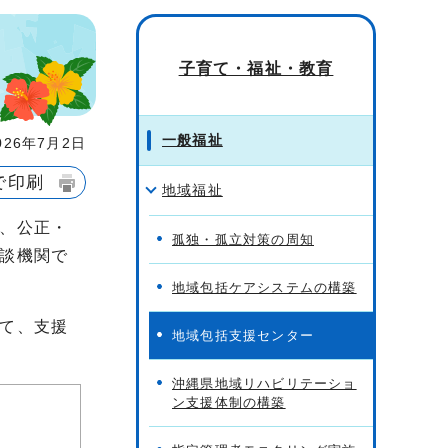
子育て・福祉・教育
一般福祉
26年7月2日
で印刷
地域福祉
、公正・
孤独・孤立対策の周知
談機関で
地域包括ケアシステムの構築
て、支援
地域包括支援センター
沖縄県地域リハビリテーショ
ン支援体制の構築