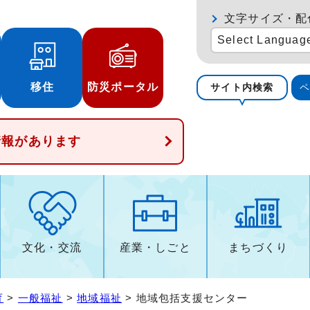
文字サイズ・配
Select Languag
移住
防災ポータル
サイト内検索
情報があります
文化・交流
産業・しごと
まちづくり
育
>
一般福祉
>
地域福祉
> 地域包括支援センター